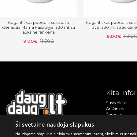
Elegantiškas puodelis su užrašu,
Elegantiškas puodelis su u
Geriausia Mama Pasaulyje, 330 ml, su
Tave, 330 ml, su auksin
auksine rankena
9.00€
11.50
9.00€
11.50€
Kita info
Susisiekite
Grąžinimai
Žemėlapis
Sekite mus
Ši svetainė naudoja slapukus
Naudojame slapukus siekdami suasmeninti turinį, skelbimus ir analiz