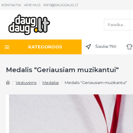
KONTAKTAI
APIE MUS
INFO@DAUGDAUG.LT
KATEGORIJOS
Šiauliai 790
Medalis "Geriausiam muzikantui"
Vestuvėms
Medaliai
Medalis "Geriausiam muzikantui"