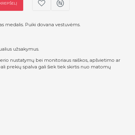
 KREPŠELĮ
tas medalis. Puiki dovana vestuvėms.
;
.
ualius užsakymus.
erio nustatymų bei monitoriaus raiškos, apšvietimo ar
ali prekių spalva gali šiek tiek skirtis nuo matomų