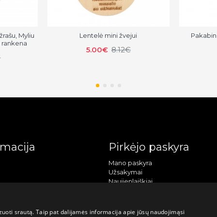
žrašu, Myliu
Lentelė mini žvejui
Pakabin
e rankena
5.00€
8.12€
€
rmacija
Pirkėjo paskyra
Mano paskyra
Užsakymai
Naujienlaiškiai
uoti srautą. Taip pat dalijamės informacija apie jūsų naudojimąsi