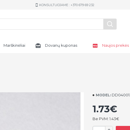
KONSULTUOJAME : +370 679 69 232
Marškinėliai
Dovanų kuponas
Naujos prekės
DD04001
MODEL:
1.73€
Be PVM: 1.43€