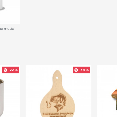
the music"
-22 %
-38 %