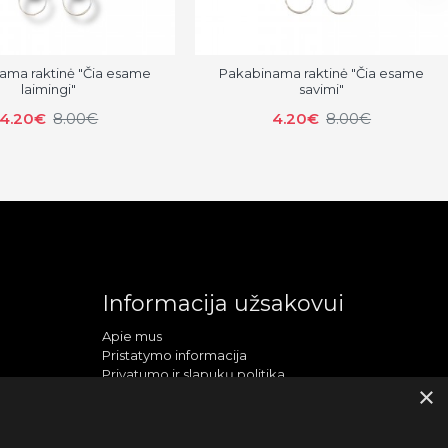
ama raktinė "Čia esame
Pakabinama raktinė "Čia esame
laimingi"
savimi"
4.20€
8.00€
4.20€
8.00€
Informacija užsakovui
Apie mus
Pristatymo informacija
Privatumo ir slapukų politika
×
Sąlygos ir taisyklės