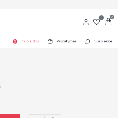
0
0
Nuolaidos
Pristatymas
Susisiekite
3