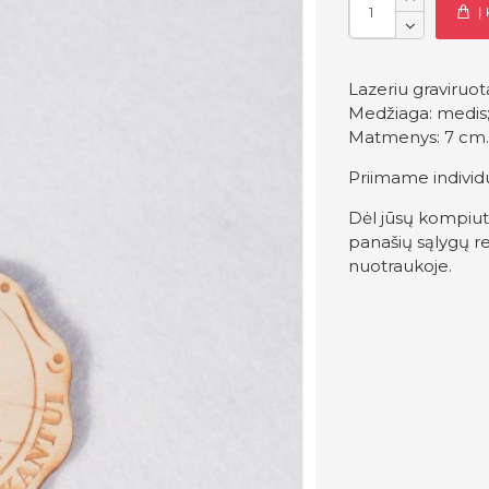
Į
Lazeriu graviruo
Medžiaga: medis
Matmenys: 7 cm
Priimame individ
Dėl jūsų kompiut
panašių sąlygų re
nuotraukoje.