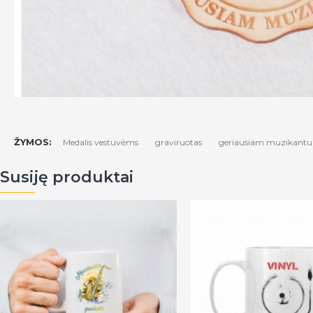
ŽYMOS:
Medalis vestuvėms
graviruotas
geriausiam muzikantu
Susiję produktai