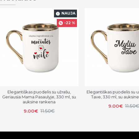
NAUJA
-22 %
Elegantiškas puodelis su užrašu,
Elegantiškas puodelis su u
Geriausia Mama Pasaulyje, 330 ml, su
Tave, 330 ml, su auksin
auksine rankena
9.00€
11.50
9.00€
11.50€