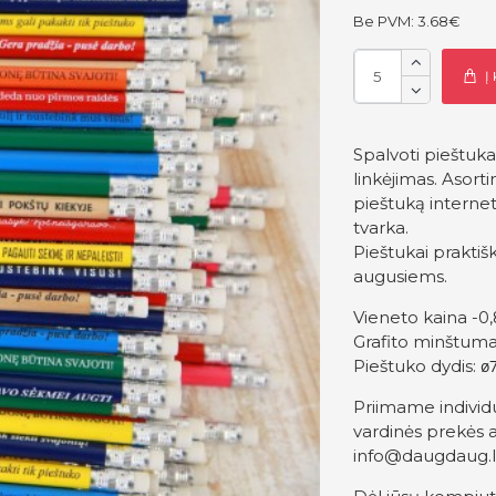
Be PVM: 3.68€
Į
Spalvoti pieštuka
linkėjimas. Asort
pieštuką internet
tvarka.
Pieštukai praktiš
augusiems.
Vieneto kaina -0,
Grafito minštuma
Pieštuko dydis:
ø
Priimame individ
vardinės prekės a
info@daugdaug.l