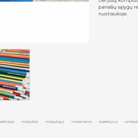
Dėl jūsų kompiut
panašių sąlygų re
nuotraukoje.
pieštukai
mokyklai
mokytojui
mokiniams
kolektyvui
simbol