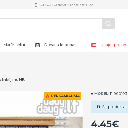
KONSULTUOJAME : +370 679 69 232
Marškinėliai
Dovanų kuponas
Naujos prekės
u linkėjimu HB
Pi000103
MODEL:
PERKAMIAUSIA
Šis produktas 
4.45€