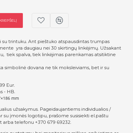
 KREPŠELĮ
i su trintuku. Ant pieštuko atspausdintas trumpas
imente yra daugiau nei 30 skirtingų linkėjimų. Užsakant
u, tiek spalva, tiek linkėjimas parenkamas atsitiktine
ka simbolinė dovana ne tik moksleiviams, bet ir su
89 Eur.
s - HB.
7×186 mm
ualius užsakymus. Pageidaujantiems individualios /
r su įmonės logotipu, prašome susisiekti el.paštu
t
arba telefonu +370 679 69232.