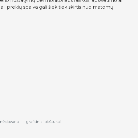
erio nustatymų bei monitoriaus raiškos, apšvietimo ar
ali prekių spalva gali šiek tiek skirtis nuo matomų
inė dovana
grafitiniai pieštukai.