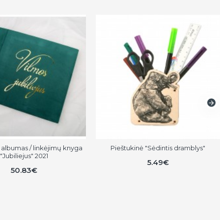
albumas / linkėjimų knyga
Pieštukinė "Sėdintis dramblys"
"Jubiliejus" 2021
5.49€
50.83€