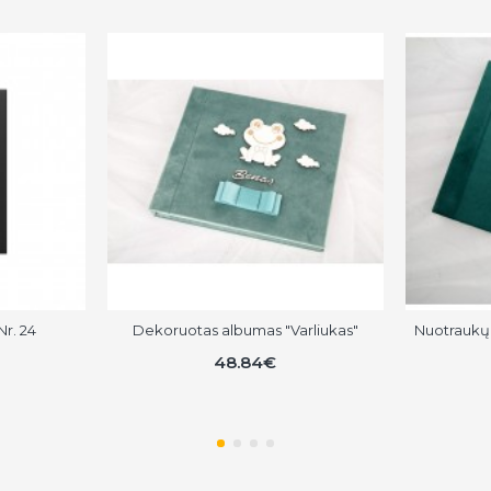
r. 24
Dekoruotas albumas "Varliukas"
Nuotraukų 
48.84€