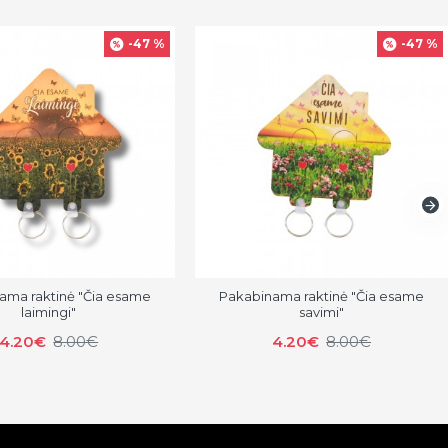
-47 %
-47 %
ama raktinė "Čia esame
Pakabinama raktinė "Čia esame
laimingi"
savimi"
4.20€
8.00€
4.20€
8.00€