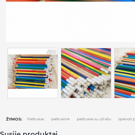
ŽYMOS:
Pieštukas
pieštukinė
pieštukas su užrašu
spalvoti 
Susiję produktai