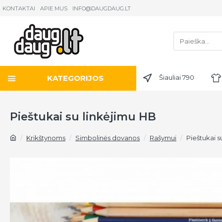
KONTAKTAI
APIE MUS
INFO@DAUGDAUG.LT
KATEGORIJOS
Šiauliai 790
Pieštukai su linkėjimu HB
Krikštynoms
Simbolinės dovanos
Rašymui
Pieštukai s