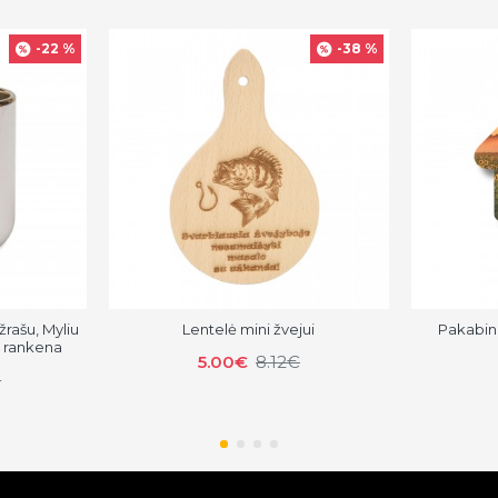
-22 %
-38 %
žrašu, Myliu
Lentelė mini žvejui
Pakabin
e rankena
5.00€
8.12€
€