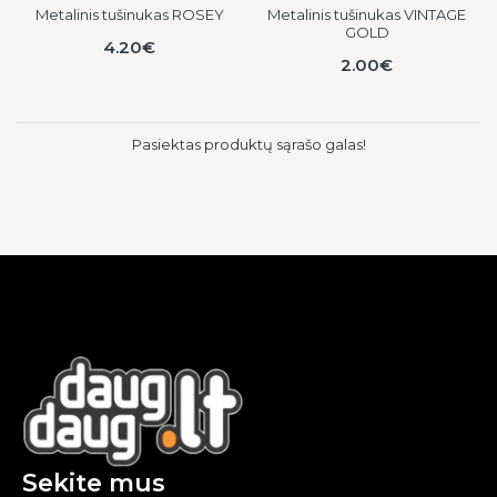
Metalinis tušinukas ROSEY
Metalinis tušinukas VINTAGE
GOLD
4.20€
2.00€
Pasiektas produktų sąrašo galas!
Sekite mus