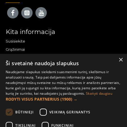
Kita informacija
Susisiekite
Grąžinimai
×
Žemėlapis
Ši svetainė naudoja slapukus
Pirkėjo paskyra
Naudojame slapukus siekdami suasmeninti turinį, skelbimus ir
analizuoti srautą. Taip pat dalijamės informacija apie jūsų
Mano paskyra
naudojimąsi mūsų svetaine su mūsų reklamos ir analizės partneriais,
kurie gali ją sujungti su kita informacija, kurią jiems pateikėte arba
Užsakymai
kurią jie surinko, kai naudojatės jų paslaugomis.
Skaityti daugiau
Naujienlaiškiai
RODYTI VISUS PARTNERIUS
(1900) →
Informacija užsakovui
BŪTINIEJI
VEIKIMĄ GERINANTYS
Apie mus
TIKSLINIAI
FUNKCINIAI