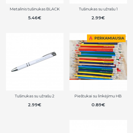
Metalinis tušinukas BLACK
Tušinukas su užrašu 1
5.46€
2.99€
PERKAMIAUSIA
Tušinukas su užrašu 2
Pieštukai su linkėjimu HB
2.99€
0.89€