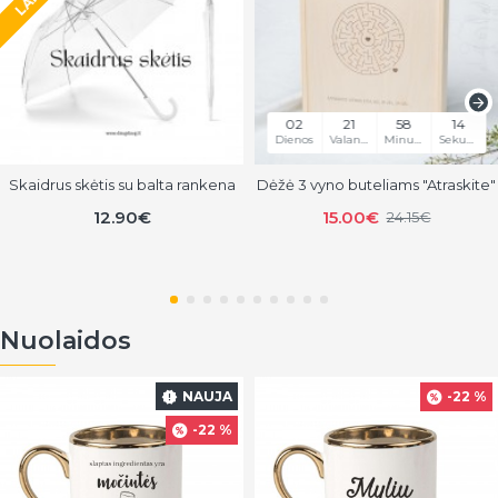
02
21
58
14
Dienos
Valandos
Minutės
Sekundės
Skaidrus skėtis su balta rankena
Dėžė 3 vyno buteliams "Atraskite"
12.90€
15.00€
24.15€
Nuolaidos
NAUJA
-22 %
-22 %