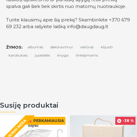
spalva gali šiek tiek skirtis nuo matomų nuotraukoje.
Turite klausimų apie šią prekę? Skambinkite +370 679
69 232 arba rašykite laišką
info@daugdaug.lt
ŽYMOS:
albumas
dekoravimui
veliūras
klijuoti
karoliukais
juostelės
knyga
linkėjimams
Susiję produktai
LAIKINAI NĖRA
PERKAMIAUSIA
-38 %