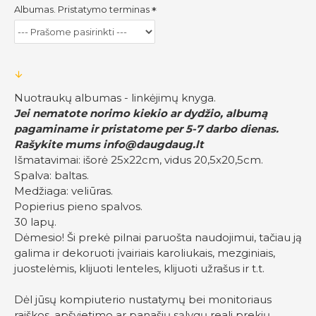
Albumas. Pristatymo terminas
Nuotraukų albumas - linkėjimų knyga.
Jei nematote norimo kiekio ar dydžio, albumą
pagaminame ir pristatome per 5-7 darbo dienas.
Rašykite mums
info@daugdaug.lt
Išmatavimai: išorė 25x22cm, vidus 20,5x20,5cm.
Spalva: baltas.
Medžiaga: veliūras.
Popierius pieno spalvos.
30 lapų.
Dėmesio! Ši prekė pilnai paruošta naudojimui, tačiau ją
galima ir dekoruoti įvairiais karoliukais, mezginiais,
juostelėmis, klijuoti lenteles, klijuoti užrašus ir t.t.
Dėl jūsų kompiuterio nustatymų bei monitoriaus
raiškos, apšvietimo ar panašių sąlygų reali prekių