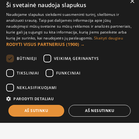
×
36.83€
Ši svetainė naudoja slapukus
36.83€
Naudojame slapukus siekdami suasmeninti turinį, skelbimus ir
analizuoti srautą. Taip pat dalijamės informacija apie jūsų
naudojimąsi mūsų svetaine su mūsų reklamos ir analizės partneriais,
kurie gali ją sujungti su kita informacija, kurią jiems pateikėte arba
kurią jie surinko, kai naudojatės jų paslaugomis.
Skaityti daugiau
RODYTI VISUS PARTNERIUS
(1900) →
BŪTINIEJI
VEIKIMĄ GERINANTYS
TIKSLINIAI
FUNKCINIAI
Albumas dekoravimui
Albumas dekoravimui
NEKLASIFIKUOJAMI
25x22cm BLACK (20)
25x22cm CHAMPAGNE (03)
PARODYTI DETALIAU
36.83€
36.83€
AŠ SUTINKU
AŠ NESUTINKU
FILTER PRODUCTS