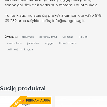
spalva gali šiek tiek skirtis nuo matomų nuotraukoje.
Turite klausimų apie šią prekę? Skambinkite +370 679
69 232 arba rašykite laišką
info@daugdaug.lt
ŽYMOS:
albumas
dekoravimui
veliūras
klijuoti
karoliukais
juostelės
knyga
linkėjimams
palinkėjimų knyga
Susiję produktai
PERKAMIAUSIA