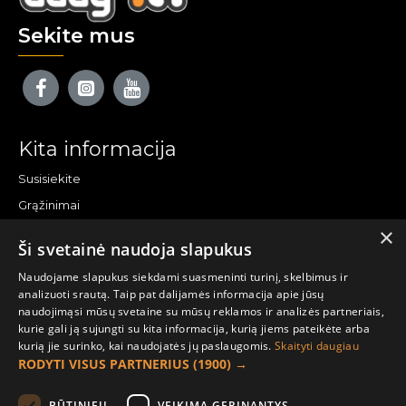
Sekite mus
Kita informacija
Susisiekite
Grąžinimai
×
Žemėlapis
Ši svetainė naudoja slapukus
Pirkėjo paskyra
Naudojame slapukus siekdami suasmeninti turinį, skelbimus ir
analizuoti srautą. Taip pat dalijamės informacija apie jūsų
Mano paskyra
naudojimąsi mūsų svetaine su mūsų reklamos ir analizės partneriais,
kurie gali ją sujungti su kita informacija, kurią jiems pateikėte arba
Užsakymai
kurią jie surinko, kai naudojatės jų paslaugomis.
Skaityti daugiau
Naujienlaiškiai
RODYTI VISUS PARTNERIUS
(1900) →
BŪTINIEJI
VEIKIMĄ GERINANTYS