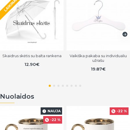
LAIKINAI NĖRA
Skaidrus skėtis su balta rankena
Vaikiška pakaba su individualiu
užrašu
12.90€
19.87€
Nuolaidos
NAUJA
-22 %
-22 %