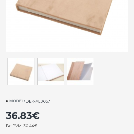
DEK-AL0057
MODEL:
36.83€
Be PVM: 30.44€