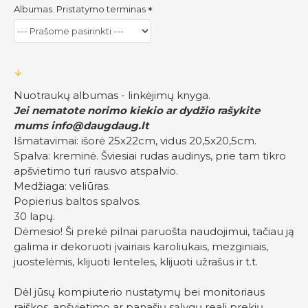
Albumas. Pristatymo terminas
Nuotraukų albumas - linkėjimų knyga.
Jei nematote norimo kiekio ar dydžio rašykite
mums
info@daugdaug.lt
Išmatavimai: išorė 25x22cm, vidus 20,5x20,5cm.
Spalva: kreminė. Šviesiai rudas audinys, prie tam tikro
apšvietimo turi rausvo atspalvio.
Medžiaga: veliūras.
Popierius baltos spalvos.
30 lapų.
Dėmesio! Ši prekė pilnai paruošta naudojimui, tačiau ją
galima ir dekoruoti įvairiais karoliukais, mezginiais,
juostelėmis, klijuoti lenteles, klijuoti užrašus ir t.t.
Dėl jūsų kompiuterio nustatymų bei monitoriaus
raiškos, apšvietimo ar panašių sąlygų reali prekių