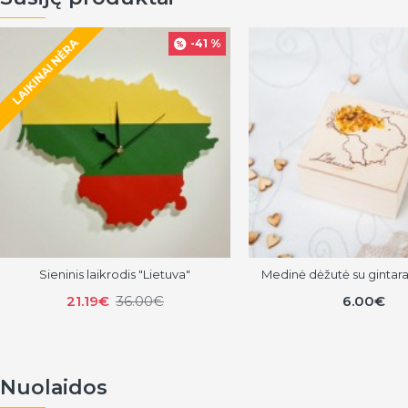
LAIKINAI NĖRA
-41 %
Sieninis laikrodis "Lietuva"
Medinė dėžutė su gintarai
21.19€
36.00€
6.00€
Nuolaidos