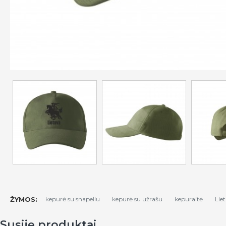
ŽYMOS:
kepurė su snapeliu
kepurė su užrašu
kepuraitė
Lie
Susiję produktai