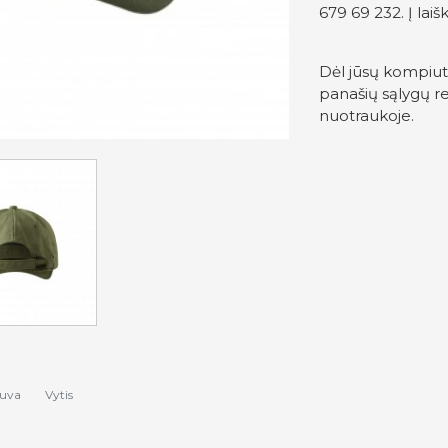
679 69 232. Į lai
Dėl jūsų kompiut
panašių sąlygų re
nuotraukoje.
tuva
Vytis