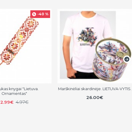
-40 %
ukas knygai "Lietuva.
Marškinėliai skardinėje. LIETUVA-VYTIS.
Ornamentas"
26.00€
2.99€
4.97€