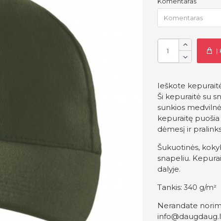
Komentaras
Į
Ieškote kepuraitės
Ši kepuraitė su s
sunkios medvilnės
kepuraitę puošia 
dėmesį ir pralink
Šukuotinės, koky
snapeliu. Kepura
dalyje.
Tankis:
340 g/m²
Nerandate norimo
info@daugdaug.l