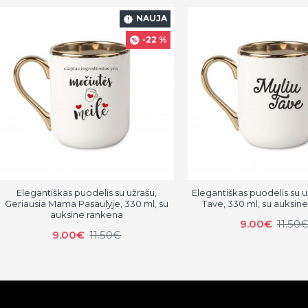
NAUJA
-22 %
Elegantiškas puodelis su užrašu,
Elegantiškas puodelis su u
Geriausia Mama Pasaulyje, 330 ml, su
Tave, 330 ml, su auksin
auksine rankena
9.00€
11.50
9.00€
11.50€