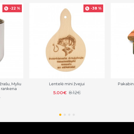
-22 %
-38 %
žrašu, Myliu
Lentelė mini žvejui
Pakabin
e rankena
5.00€
8.12€
€