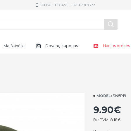
KONSULTUOJAME : +370 679 69 232
Marškinėliai
Dovanų kuponas
Naujos prekės
SN5P19
MODEL:
9.90€
Be PVM: 8.18€