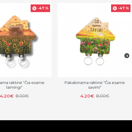
-47 %
-47 %
ama raktinė "Čia esame
Pakabinama raktinė "Čia esame
laimingi"
savimi"
4.20€
8.00€
4.20€
8.00€