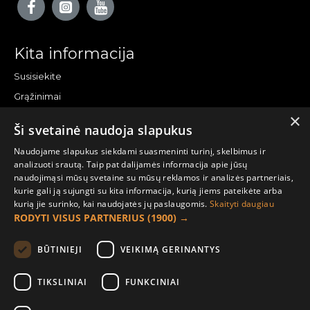
Kita informacija
Susisiekite
Grąžinimai
×
Žemėlapis
Ši svetainė naudoja slapukus
Pirkėjo paskyra
Naudojame slapukus siekdami suasmeninti turinį, skelbimus ir
analizuoti srautą. Taip pat dalijamės informacija apie jūsų
Mano paskyra
naudojimąsi mūsų svetaine su mūsų reklamos ir analizės partneriais,
kurie gali ją sujungti su kita informacija, kurią jiems pateikėte arba
Užsakymai
kurią jie surinko, kai naudojatės jų paslaugomis.
Skaityti daugiau
Naujienlaiškiai
RODYTI VISUS PARTNERIUS
(1900) →
Informacija užsakovui
BŪTINIEJI
VEIKIMĄ GERINANTYS
Apie mus
TIKSLINIAI
FUNKCINIAI
Pristatymo informacija