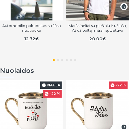
Automobilio pakabukas su Jūsų
Marškinėliai su piešiniu ir užrašu,
nuotrauka
Aš už baltą mišrainę, Lietuva
12.72€
20.00€
Nuolaidos
NAUJA
-22 %
-22 %