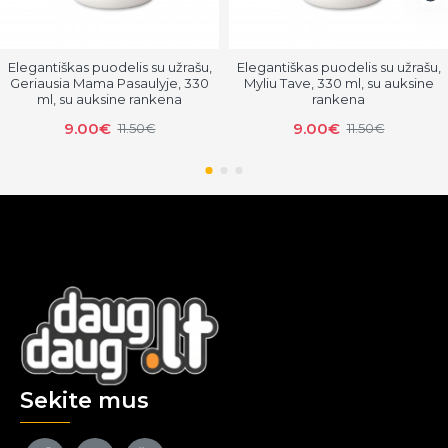
Elegantiškas puodelis su užrašu,
Elegantiškas puodelis su užrašu,
Geriausia Mama Pasaulyje, 330
Myliu Tave, 330 ml, su auksine
ml, su auksine rankena
rankena
9.00€
9.00€
11.50€
11.50€
Sekite mus