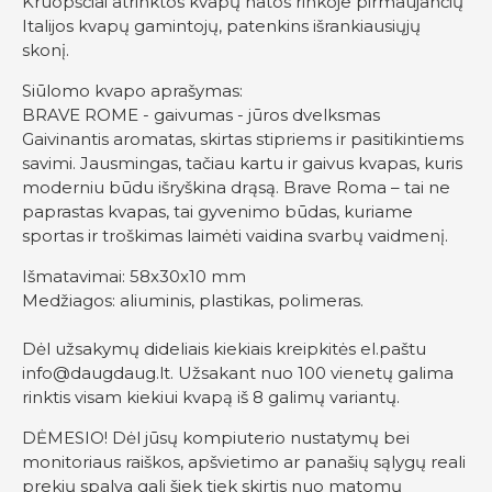
Kruopščiai atrinktos kvapų natos rinkoje pirmaujančių
Italijos kvapų gamintojų, patenkins išrankiausiųjų
skonį.
Siūlomo kvapo aprašymas:
BRAVE ROME - gaivumas - jūros dvelksmas
Gaivinantis aromatas, skirtas stipriems ir pasitikintiems
savimi. Jausmingas, tačiau kartu ir gaivus kvapas, kuris
moderniu būdu išryškina drąsą. Brave Roma – tai ne
paprastas kvapas, tai gyvenimo būdas, kuriame
sportas ir troškimas laimėti vaidina svarbų vaidmenį.
Išmatavimai: 58x30x10 mm
Medžiagos: aliuminis, plastikas, polimeras.
Dėl užsakymų dideliais kiekiais kreipkitės el.paštu
info@daugdaug.lt
. Užsakant nuo 100 vienetų galima
rinktis visam kiekiui kvapą iš 8 galimų variantų.
DĖMESIO! Dėl jūsų kompiuterio nustatymų bei
monitoriaus raiškos, apšvietimo ar panašių sąlygų reali
prekių spalva gali šiek tiek skirtis nuo matomų