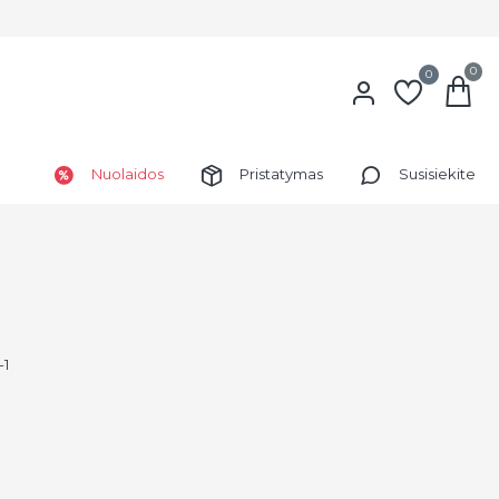
0
0
Nuolaidos
Pristatymas
Susisiekite
-1