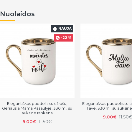
Nuolaidos
NAUJA
-22 %
Elegantiškas puodelis su užrašu,
Elegantiškas puodelis su u
Geriausia Mama Pasaulyje, 330 ml, su
Tave, 330 ml, su auksin
auksine rankena
9.00€
11.50
9.00€
11.50€