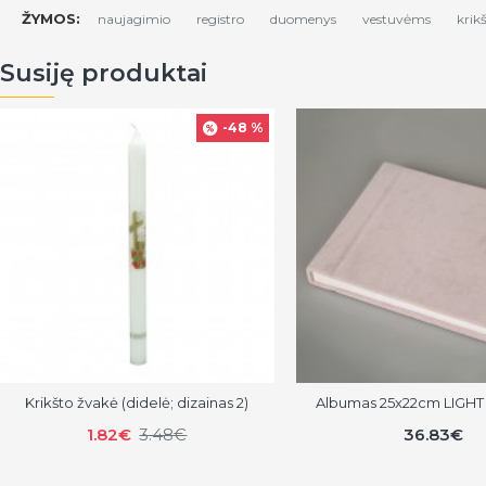
ŽYMOS:
naujagimio
registro
duomenys
vestuvėms
krik
Susiję produktai
-48 %
Krikšto žvakė (didelė; dizainas 2)
Albumas 25x22cm LIGHT 
1.82€
3.48€
36.83€