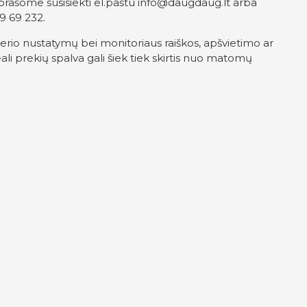
prašome susisiekti el.paštu
info@daugdaug.lt
arba
9 69 232.
erio nustatymų bei monitoriaus raiškos, apšvietimo ar
ali prekių spalva gali šiek tiek skirtis nuo matomų