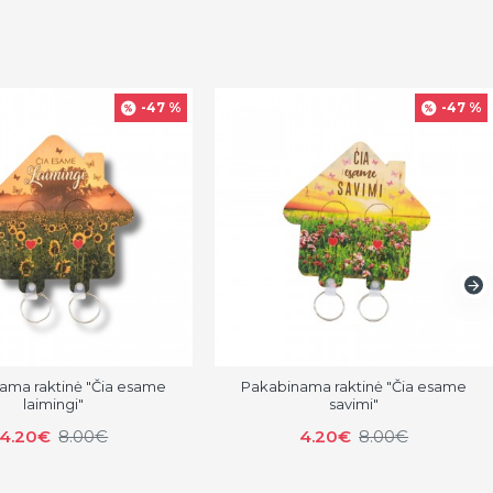
-47 %
-47 %
ama raktinė "Čia esame
Pakabinama raktinė "Čia esame
laimingi"
savimi"
4.20€
8.00€
4.20€
8.00€