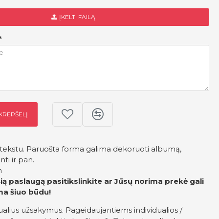
ĮKELTI FAILĄ
 KREPŠELĮ
tekstu. Paruošta forma galima dekoruoti albumą,
nti ir pan.
m
ią paslaugą pasitikslinkite ar Jūsų norima prekė gali
ma šiuo būdu!
ualius užsakymus. Pageidaujantiems individualios /