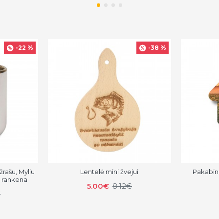
-22 %
-38 %
žrašu, Myliu
Lentelė mini žvejui
Pakabin
e rankena
5.00€
8.12€
€