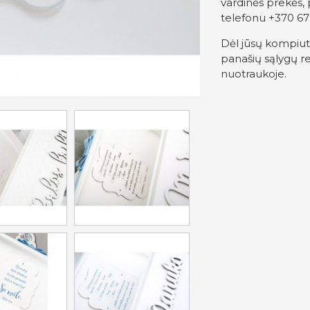
vardinės prekės, 
telefonu +370 67
Dėl jūsų kompiut
panašių sąlygų re
nuotraukoje.