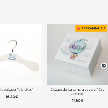
PERKAMIAUSIA
ška pakaba "Arkliukas"
Dėžutė dantukams, sruogelei "Oro
balionas"
16.20€
11.80€