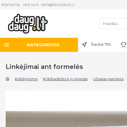
KONTAKTAI
APIE MUS
INFO@DAUGDAUG.LT
KATEGORIJOS
Šiauliai 790
Linkėjimai ant formelės
Krikštynoms
Krikštadėžės ir jų priedai
Užrašas gaminiui