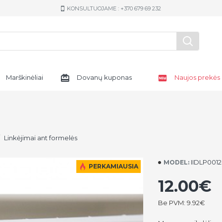
KONSULTUOJAME : +370 679 69 232
Marškinėliai
Dovanų kuponas
Naujos prekės
Linkėjimai ant formelės
IIDLP0012
MODEL:
PERKAMIAUSIA
12.00€
Be PVM: 9.92€