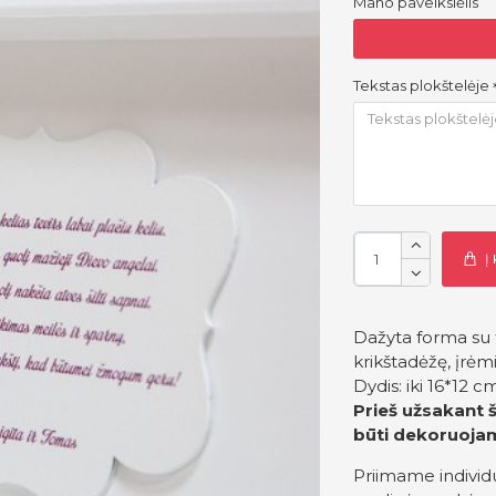
Mano paveikslėlis
Tekstas plokštelėje
Į
Dažyta forma su 
krikštadėžę, įrėmi
Dydis: iki 16*12 c
Prieš užsakant š
būti dekoruoja
Priimame individ