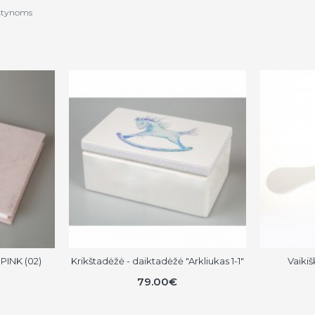
štynoms
PINK (02)
Krikštadėžė - daiktadėžė "Arkliukas 1-1"
Vaiki
79.00€