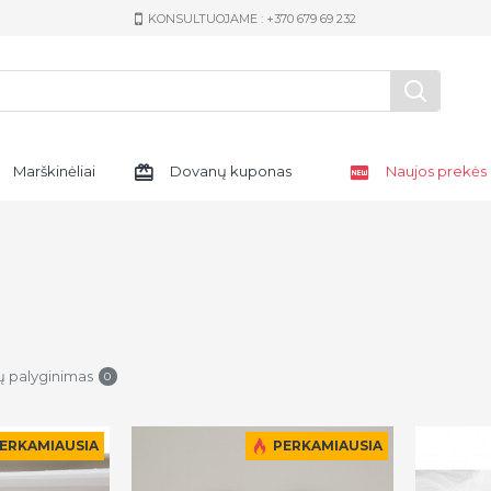
KONSULTUOJAME : +370 679 69 232
Marškinėliai
Dovanų kuponas
Naujos prekės
ų palyginimas
0
ERKAMIAUSIA
PERKAMIAUSIA