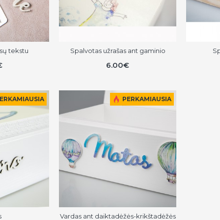
ūsų tekstu
Spalvotas užrašas ant gaminio
Sp
€
6.00€
ERKAMIAUSIA
PERKAMIAUSIA
s
Vardas ant daiktadėžės-krikštadėžės