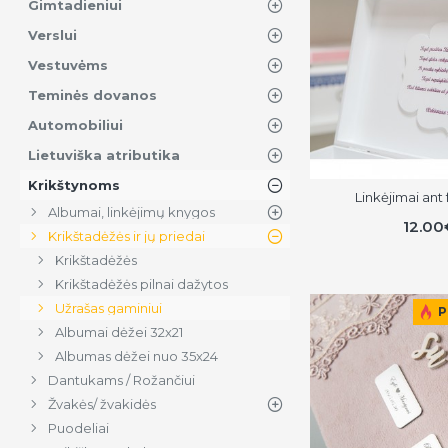
Gimtadieniui
Verslui
Vestuvėms
Teminės dovanos
Automobiliui
Lietuviška atributika
Krikštynoms
Linkėjimai ant
Albumai, linkėjimų knygos
12.00
Krikštadėžės ir jų priedai
Krikštadėžės
Krikštadėžės pilnai dažytos
Užrašas gaminiui
P
Albumai dėžei 32x21
Albumas dėžei nuo 35x24
Dantukams / Rožančiui
Žvakės/ žvakidės
Puodeliai