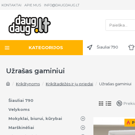
KONTAKTAI
APIE MUS
INFO@DAUGDAUG.LT
KATEGORIJOS
Šiauliai 790
Užrašas gaminiui
Krikštynoms
Krikštadėžės ir jų priedai
Užrašas gaminiui
Šiauliai 790
Preki
Velykoms
Mokyklai, biurui, kūrybai
P
Marškinėliai