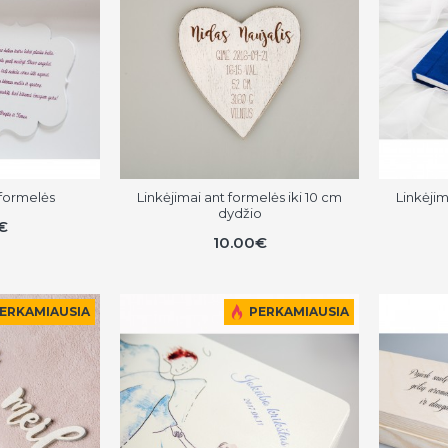
 formelės
Linkėjimai ant formelės iki 10 cm
Linkėji
dydžio
€
10.00€
ERKAMIAUSIA
PERKAMIAUSIA