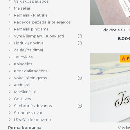
Vaikiškos pakabos
Maišeliai
Rėmeliai / Metrikai
Padėkos, pažadai ir priesaikos
Rėmeliai pinigams
Plokštelė su J
Vynui/ šampanui supakuoti
8.00
Lipdukų rinkiniai
Žaislai/ žaidimai
Taupyklės
P
Kaladėlės
Kitos daiktadėžės
Vokeliai pinigams
Atvirukai
Marškinėliai
Gertuvės
Simbolinės dovanos
Stendai/ stovai
Užrašai dekoravimui
Pirma komunija
Varda