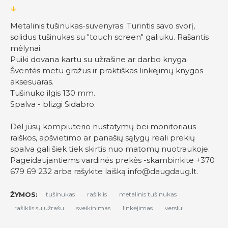
Metalinis tušinukas-suvenyras. Turintis savo svorį,
solidus tušinukas su "touch screen" galiuku. Rašantis
mėlynai.
Puiki dovana kartu su užrašine ar darbo knyga.
Šventės metu gražus ir praktiškas linkėjimų knygos
aksesuaras.
Tušinuko ilgis 130 mm.
Spalva - blizgi Sidabro.
Dėl jūsų kompiuterio nustatymų bei monitoriaus
raiškos, apšvietimo ar panašių sąlygų reali prekių
spalva gali šiek tiek skirtis nuo matomų nuotraukoje.
Pageidaujantiems vardinės prekės -skambinkite +370
679 69 232 arba rašykite laišką
info@daugdaug.lt
.
ŽYMOS:
tušinukas
rašiklis
metalinis tušinukas
rašiklis su užrašu
sveikinimas
linkėjimas
verslui