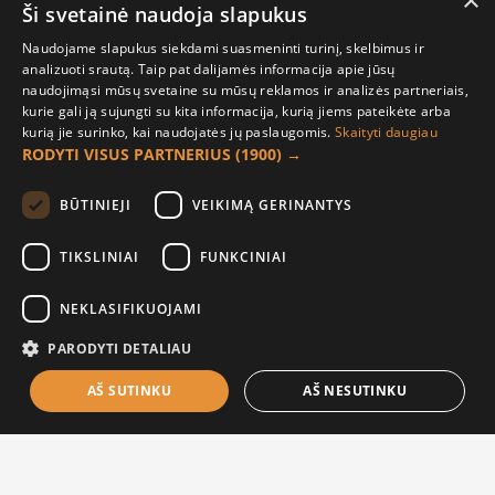
×
Ši svetainė naudoja slapukus
Pirkėjo paskyra
Naudojame slapukus siekdami suasmeninti turinį, skelbimus ir
analizuoti srautą. Taip pat dalijamės informacija apie jūsų
Mano paskyra
naudojimąsi mūsų svetaine su mūsų reklamos ir analizės partneriais,
kurie gali ją sujungti su kita informacija, kurią jiems pateikėte arba
Užsakymai
kurią jie surinko, kai naudojatės jų paslaugomis.
Skaityti daugiau
Naujienlaiškiai
RODYTI VISUS PARTNERIUS
(1900) →
Informacija užsakovui
BŪTINIEJI
VEIKIMĄ GERINANTYS
Apie mus
TIKSLINIAI
FUNKCINIAI
Pristatymo informacija
NEKLASIFIKUOJAMI
Privatumo ir slapukų politika
Sąlygos ir taisyklės
PARODYTI DETALIAU
AŠ SUTINKU
AŠ NESUTINKU
Į KREPŠELĮ
© 2021 UAB „Raudona paprika“ |
El. parduotuvių nuoma |
Sprendimas: ES4B