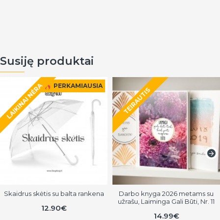
Susiję produktai
LAIKINAI NĖRA
PERKAMIAUSIA
TEIRAUTIS
Skaidrus skėtis su balta rankena
Darbo knyga 2026 metams su
užrašu, Laiminga Gali Būti, Nr. 11
12.90€
14.99€