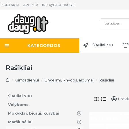
KONTAKTAI
APIE MUS
INFO@DAUGDAUG.LT
KATEGORIJOS
Šiauliai 790
Rašikliai
Gimtadieniui
Linkėjimų knygos, albumai
Rašikliai
Šiauliai 790
Preki
Velykoms
Mokyklai, biurui, kūrybai
Marškinėliai