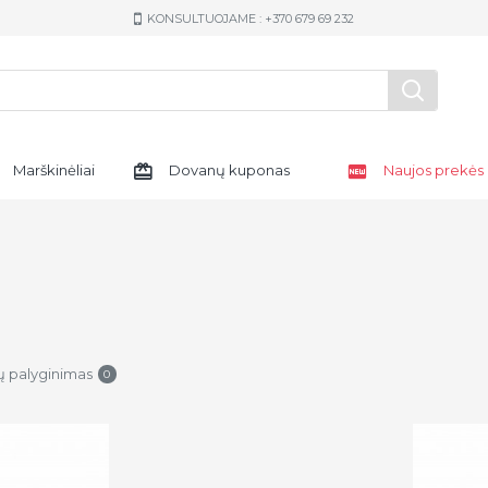
KONSULTUOJAME : +370 679 69 232
Marškinėliai
Dovanų kuponas
Naujos prekės
ų palyginimas
0