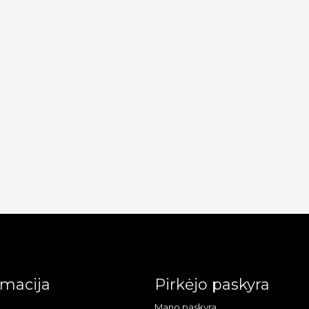
rmacija
Pirkėjo paskyra
Mano paskyra