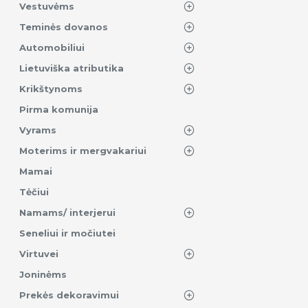
Vestuvėms
Teminės dovanos
Automobiliui
Lietuviška atributika
Krikštynoms
Pirma komunija
Vyrams
Moterims ir mergvakariui
Mamai
Tėčiui
Namams/ interjerui
Seneliui ir močiutei
Virtuvei
Joninėms
Prekės dekoravimui