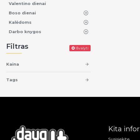
Valentino dienai
Boso dienai
Kalėdoms
Darbo knygos
Filtras
Išvalyti
Kaina
Tags
Kita info
Susisiekite