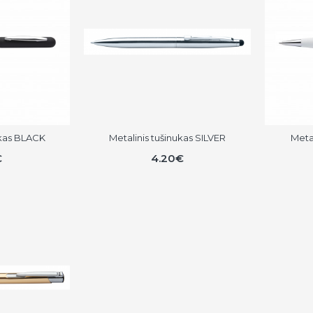
ukas BLACK
Metalinis tušinukas SILVER
Meta
€
4.20€