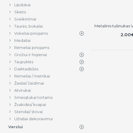
Lipdukai
Skėtis
Sveikinimai
Metalinis tušinuka
Taurės, bokalai
Vokeliai pinigams
2.00
Medaliai
Rėmeliai pinigams
Grožiui ir higienai
Taupyklės
Daiktadėžės
Rėmeliai / metrikai
Žaislai/ žaidimai
Atvirukai
Smeigtukai tortams
Žvakidės/ kvapai
Stendai/ stovai
Užrašai dekoravimui
Verslui