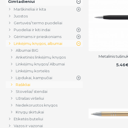
Gimtadieniui
Marškinėliai ir kita
Juostos
Gertuvės/ termo puodeliai
Puodeliai ir kiti indai
Gėrimams ir prieskoniams
Linkėjimų knygos, albumai
Albumai BIG
Metalinis tušin
Anketinės linkėjimų knygos
Linkėjimų knygos/ Albumai
5.46
Linkėjimų kortelės
Lipdukai, kampučiai
Rašikliai
Stoveliai/ stendai
Užrašas viršeliui
Nedekoruotos knygos
Knygų skirtukai
Etiketės buteliui
Vazos ir vazonai