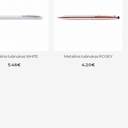
linis tušinukas WHITE
Metalinis tušinukas ROSEY
5.46€
4.20€