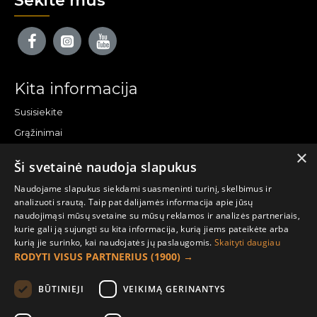
Sekite mus
Kita informacija
Susisiekite
Grąžinimai
×
Žemėlapis
Ši svetainė naudoja slapukus
Pirkėjo paskyra
Naudojame slapukus siekdami suasmeninti turinį, skelbimus ir
analizuoti srautą. Taip pat dalijamės informacija apie jūsų
Mano paskyra
naudojimąsi mūsų svetaine su mūsų reklamos ir analizės partneriais,
kurie gali ją sujungti su kita informacija, kurią jiems pateikėte arba
Užsakymai
kurią jie surinko, kai naudojatės jų paslaugomis.
Skaityti daugiau
Naujienlaiškiai
RODYTI VISUS PARTNERIUS
(1900) →
Informacija užsakovui
BŪTINIEJI
VEIKIMĄ GERINANTYS
Apie mus