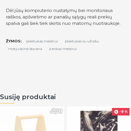
Dėl jūsų kompiuterio nustatymų bei monitoriaus
raiškos, apšvietimo ar panašių sąlygų reali prekių
spalva gali šiek tiek skirtis nuo matomų nuotraukoje.
ŽYMOS:
plaktukas meistrui
plaktukas su užrašu
motyvacinė dovana
įrankiai meistrui
Susiję produktai
-9 %