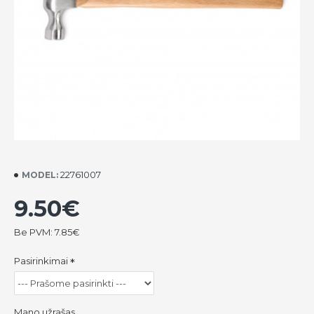
22761007
MODEL:
9.50€
Be PVM: 7.85€
Pasirinkimai
Mano užrašas