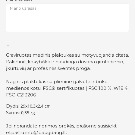
Graviruotas medinis plaktukas su motyvuojančia citata.
Išskirtinė, kokybiška ir naudinga dovana gimtadienio,
įkurtuvių ar profesinės šventės proga.
Naginis plaktukas su plienine galvute ir buko
medienos kotu. FSC® sertifikuotas | FSC 100 %, W18.4,
FSC-C213206
Dydis:
29x10,3x2,4 cm
Svoris:
0,35 kg
Jei nerandate norimos prekės, prašome susisiekti
el.paštu
info@daugdaug.lt
.