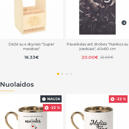
Dėžė su 4 skyriais "Super
Paveikslas ant drobės "Rankos su
meistras"
įrankiais", 40x60 cm
16.33€
20.00€
22.00€
Nuolaidos
NAUJA
-22 %
-22 %