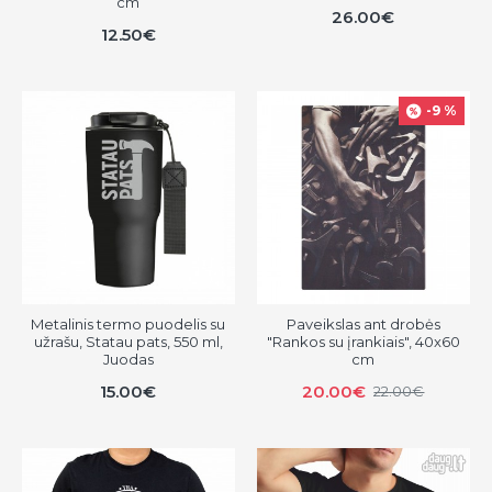
cm
26.00€
12.50€
-9 %
Metalinis termo puodelis su
Paveikslas ant drobės
užrašu, Statau pats, 550 ml,
"Rankos su įrankiais", 40x60
Juodas
cm
15.00€
20.00€
22.00€