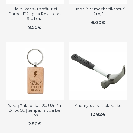
Plaktukas su užrašu, Kai
Puodelis "Ir mechanikas turi
Darbas Džiugina Rezultatas
širdį"
Stulbina
6.00€
9.50€
Raktų Pakabukas Su Užrašu,
Atidarytuvas su plaktuku
Dirbu Su Įtampa, Ilsiuosi Be
12.82€
Jos
2.50€