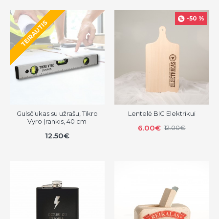
-50 %
TEIRAUTIS
Gulsčiukas su užrašu, Tikro
Lentelė BIG Elektrikui
Vyro Įrankis, 40 cm
6.00€
12.00€
12.50€