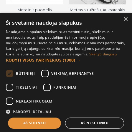
Metalinis puodelis
Metras su užrašu, Auksarankis
statybininkui su užrašu, Statau
Vyras, 5 m
×
Pats, 350 ml.
Ši svetainė naudoja slapukus
8.00€
11.80€
Naudojame slapukus siekdami suasmeninti turinį, skelbimus ir
analizuoti srautą. Taip pat dalijamės informacija apie jūsų
naudojimąsi mūsų svetaine su mūsų reklamos ir analizės partneriais,
NAUJA
kurie gali ją sujungti su kita informacija, kurią jiems pateikėte arba
TEIRAUTIS
kurią jie surinko, kai naudojatės jų paslaugomis.
Skaityti daugiau
RODYTI VISUS PARTNERIUS
(1900) →
BŪTINIEJI
VEIKIMĄ GERINANTYS
TIKSLINIAI
FUNKCINIAI
NEKLASIFIKUOJAMI
Plaktukas su užrašu, Mažas
Gulsčiukas su užrašu, Norėk,
Įrankis Dideli Darbai
Svajok, Daryk, 40 cm
PARODYTI DETALIAU
9.50€
12.50€
AŠ SUTINKU
AŠ NESUTINKU
FILTER PRODUCTS