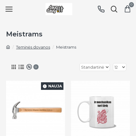
0
Meistrams
Teminės dovanos
Meistrams
0
NAUJA