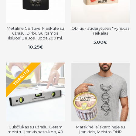
Metalinė Gertuvė, Fleškutė su
Oblius - atidarytuvas "Vyriškas
užrašu, Dirbu Su Įtampa
reikalas
Ilsiuosi Be Jos, juoda 200 ml.
5.00€
10.25€
TEIRAUTIS
Gulsčiukas su užrašu, Geram
Marškinėliai skardinėje su
meistrui įrankis netrukdo, 40
įrankiais, Meistro DNR