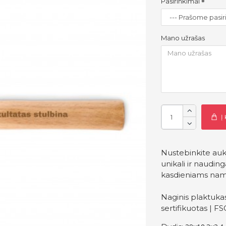
Pasirinkimai
Mano užrašas
Į
Nustebinkite auks
unikali ir naudin
kasdieniams na
Naginis plaktuka
sertifikuotas | 