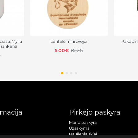
žrašu, Myliu
Lentelė mini žvejui
Pakabin
e rankena
5.00€
8.12€
€
rmacija
Pirkėjo paskyra
Mano paskyra
Užsakymai
Naujienlaiškiai