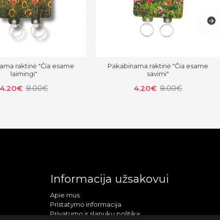
ama raktinė "Čia esame
Pakabinama raktinė "Čia esame
laimingi"
savimi"
4.20€
8.00€
4.20€
8.00€
Informacija užsakovui
Apie mus
Pristatymo informacija
Privatumo ir slapukų politika