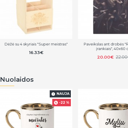
Dėžė su 4 skyriais "Super meistras"
Paveikslas ant drobės "
įrankiais", 40x60
16.33€
20.00€
22.0
Nuolaidos
NAUJA
-22 %