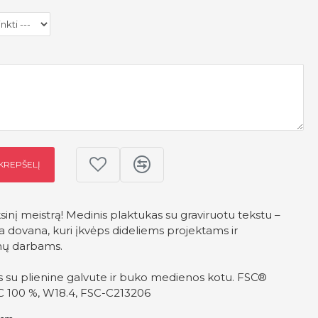
 KREPŠELĮ
inį meistrą! Medinis plaktukas su graviruotu tekstu –
ga dovana, kuri įkvėps dideliems projektams ir
mų darbams.
s su plienine galvute ir buko medienos kotu. FSC®
FSC 100 %, W18.4, FSC-C213206