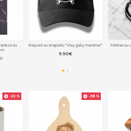
Rankos su
Kepurė su snapeliu "Visų galų meistras"
Metras su u
 cm
9.90€
0€
-22 %
-38 %