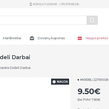
KONSULTUOJAME : +370 679 69 232
Marškinėliai
Dovanų kuponas
Naujos prekės
deli Darbai
rankis Dideli Darbai
22761008
MODEL:
NAUJA
9.50€
Be PVM: 7.85€