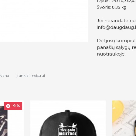
Dydis:
29x10,3x2,4
Svoris:
0,35 kg
Jei nerandate no
info@daugdaug.l
Dėl jūsų kompiut
panašių sąlygų re
nuotraukoje.
ovana
įrankiai meistrui
-9 %