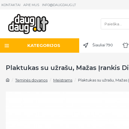
KONTAKTAI
APIE MUS
INFO@DAUGDAUG.LT
KATEGORIJOS
Šiauliai 790
Plaktukas su užrašu, Mažas Įrankis Di
Teminės dovanos
Meistrams
Plaktukas su užrašu, Mažas Į