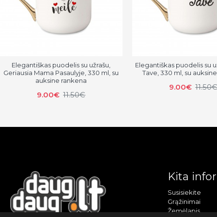
Elegantiškas puodelis su užrašu,
Elegantiškas puodelis su u
Geriausia Mama Pasaulyje, 330 ml, su
Tave, 330 ml, su auksin
auksine rankena
9.00€
11.50
9.00€
11.50€
Kita info
Susisiekite
Grąžinimai
Žemėlapis