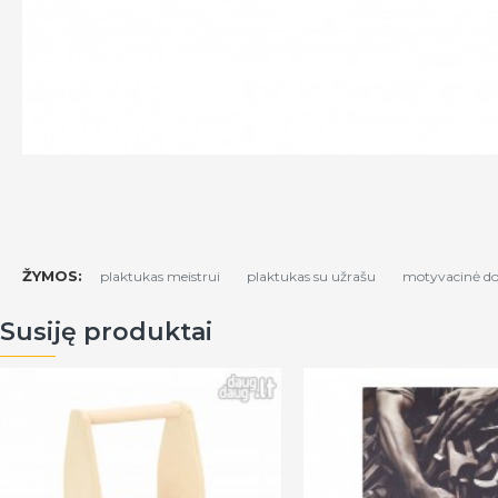
ŽYMOS:
plaktukas meistrui
plaktukas su užrašu
motyvacinė d
Susiję produktai