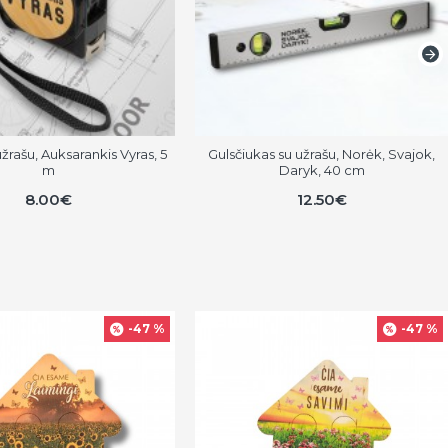
žrašu, Auksarankis Vyras, 5
Gulsčiukas su užrašu, Norėk, Svajok,
m
Daryk, 40 cm
8.00€
12.50€
-47 %
-47 %