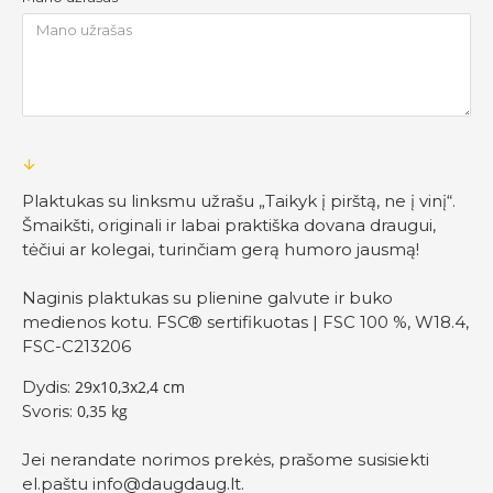
Plaktukas su linksmu užrašu „Taikyk į pirštą, ne į vinį“.
Šmaikšti, originali ir labai praktiška dovana draugui,
tėčiui ar kolegai, turinčiam gerą humoro jausmą!
Naginis plaktukas su plienine galvute ir buko
medienos kotu. FSC® sertifikuotas | FSC 100 %, W18.4,
FSC-C213206
Dydis:
29x10,3x2,4 cm
Svoris:
0,35 kg
Jei nerandate norimos prekės, prašome susisiekti
el.paštu
info@daugdaug.lt
.