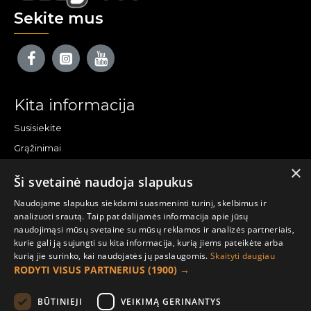
Sekite mus
Kita informacija
Susisiekite
Grąžinimai
×
Žemėlapis
Ši svetainė naudoja slapukus
Pirkėjo paskyra
Naudojame slapukus siekdami suasmeninti turinį, skelbimus ir
analizuoti srautą. Taip pat dalijamės informacija apie jūsų
Mano paskyra
naudojimąsi mūsų svetaine su mūsų reklamos ir analizės partneriais,
kurie gali ją sujungti su kita informacija, kurią jiems pateikėte arba
Užsakymai
kurią jie surinko, kai naudojatės jų paslaugomis.
Skaityti daugiau
Naujienlaiškiai
RODYTI VISUS PARTNERIUS
(1900) →
Informacija užsakovui
BŪTINIEJI
VEIKIMĄ GERINANTYS