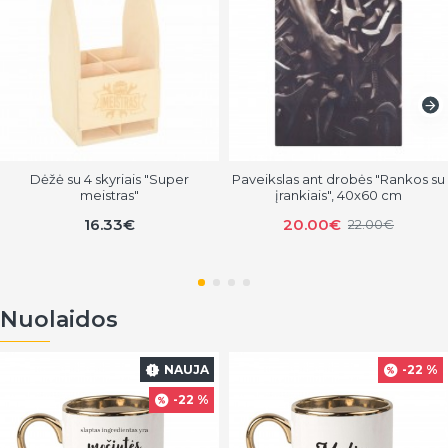
Dėžė su 4 skyriais "Super
Paveikslas ant drobės "Rankos su
meistras"
įrankiais", 40x60 cm
16.33€
20.00€
22.00€
Nuolaidos
NAUJA
-22 %
-22 %