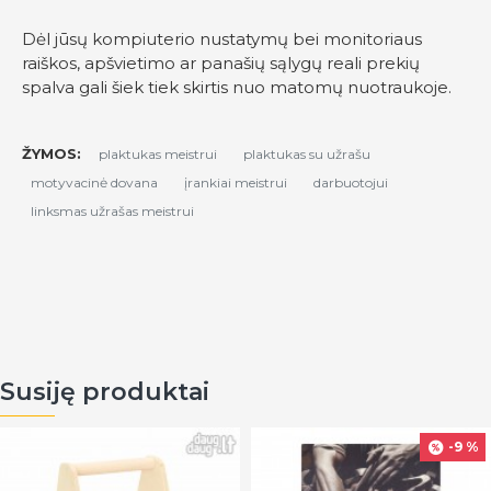
Dėl jūsų kompiuterio nustatymų bei monitoriaus
raiškos, apšvietimo ar panašių sąlygų reali prekių
spalva gali šiek tiek skirtis nuo matomų nuotraukoje.
ŽYMOS:
plaktukas meistrui
plaktukas su užrašu
motyvacinė dovana
įrankiai meistrui
darbuotojui
linksmas užrašas meistrui
Susiję produktai
-9 %