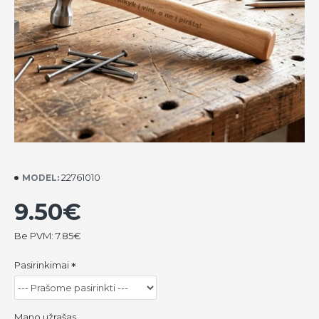
22761010
MODEL:
9.50€
Be PVM: 7.85€
Pasirinkimai
Mano užrašas