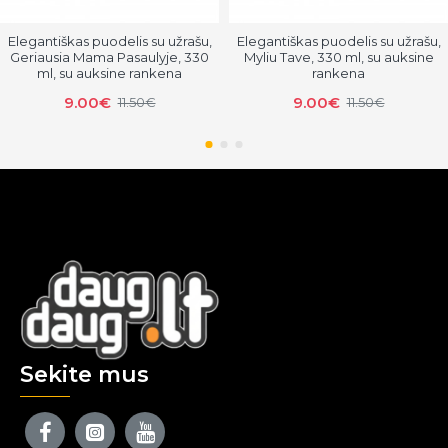
Elegantiškas puodelis su užrašu,
Elegantiškas puodelis su užrašu,
Geriausia Mama Pasaulyje, 330
Myliu Tave, 330 ml, su auksine
ml, su auksine rankena
rankena
9.00€
9.00€
11.50€
11.50€
Sekite mus