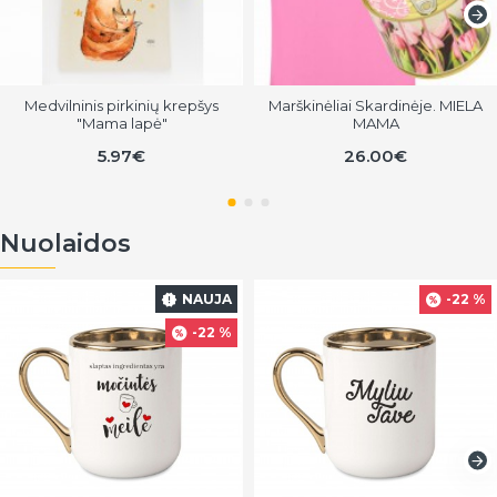
Medvilninis pirkinių krepšys
Marškinėliai Skardinėje. MIELA
"Mama lapė"
MAMA
5.97€
26.00€
Nuolaidos
NAUJA
-22 %
-22 %