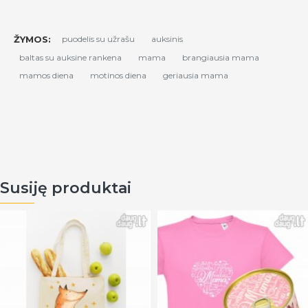
ŽYMOS:
puodelis su užrašu
auksinis
baltas su auksine rankena
mama
brangiausia mama
mamos diena
motinos diena
geriausia mama
Susiję produktai