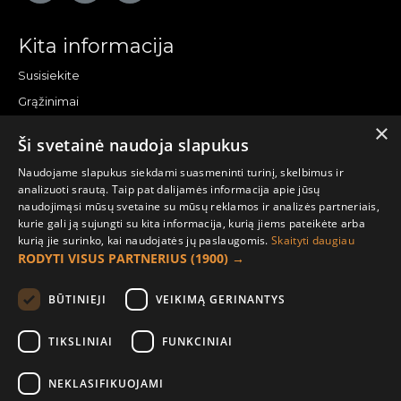
Kita informacija
Susisiekite
Grąžinimai
×
Žemėlapis
Ši svetainė naudoja slapukus
Pirkėjo paskyra
Naudojame slapukus siekdami suasmeninti turinį, skelbimus ir
analizuoti srautą. Taip pat dalijamės informacija apie jūsų
Mano paskyra
naudojimąsi mūsų svetaine su mūsų reklamos ir analizės partneriais,
kurie gali ją sujungti su kita informacija, kurią jiems pateikėte arba
Užsakymai
kurią jie surinko, kai naudojatės jų paslaugomis.
Skaityti daugiau
Naujienlaiškiai
RODYTI VISUS PARTNERIUS
(1900) →
Informacija užsakovui
BŪTINIEJI
VEIKIMĄ GERINANTYS
Apie mus
TIKSLINIAI
FUNKCINIAI
Pristatymo informacija
NEKLASIFIKUOJAMI
Privatumo ir slapukų politika