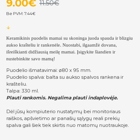
9.00€
11.50€
Be PVM: 7.44€
Keramikinis puodelis mamai su skoninga juoda spauda ir blizgiu
aukso krašteliu ir rankenėle. Nuostabi, ilgaamžė dovana,
išreiškianti didžiausią meilę mamai. Įsigykite šiandien ir
nustebinkite savo mamą!
Puodelio išmatavimai: ø80 x 95 mm.
Puodelio spalva: balta su aukso spalvos rankena ir
krašteliu.
Talpa: 330 ml.
Plauti rankomis. Negalima plauti indaplovėje.
Dėl jūsų kompiuterio nustatymų bei monitoriaus
raiškos, apšvietimo ar panašių sąlygų reali prekių
spalva gali šiek tiek skirtis nuo matomų nuotraukoje.