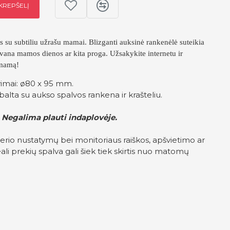
 KREPŠELĮ
s su subtiliu užrašu mamai. Blizganti auksinė rankenėlė suteikia
vana mamos dienos ar kita proga. Užsakykite internetu ir
 mamą!
imai: ø80 x 95 mm.
balta su aukso spalvos rankena ir krašteliu.
 Negalima plauti indaplovėje.
erio nustatymų bei monitoriaus raiškos, apšvietimo ar
ali prekių spalva gali šiek tiek skirtis nuo matomų