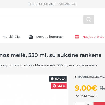
KONSULTUOJAME : +370 679 69 232
Marškinėliai
Dovanų kuponas
Naujos prekės
mos meilė, 330 ml, su auksine rankena
škas puodelis su užrašu, Mamos meilė, 330 ml, su auksine rankena
503160A
MODEL:
NAUJA
9.00€
-22 %
11
Be PVM: 7.44€