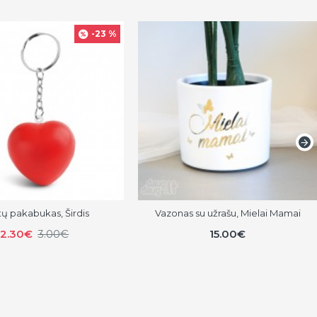
-23 %
ų pakabukas, Širdis
Vazonas su užrašu, Mielai Mamai
2.30€
3.00€
15.00€