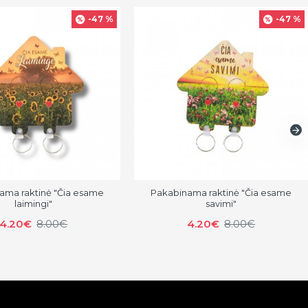
-47 %
-47 %
ama raktinė "Čia esame
Pakabinama raktinė "Čia esame
laimingi"
savimi"
4.20€
8.00€
4.20€
8.00€