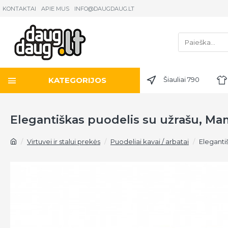
KONTAKTAI
APIE MUS
INFO@DAUGDAUG.LT
KATEGORIJOS
Šiauliai 790
Elegantiškas puodelis su užrašu, Ma
Virtuvei ir stalui prekės
Puodeliai kavai / arbatai
Eleganti