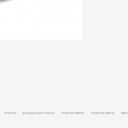
mama
brangiausia mama
mamos diena
motinos diena
deln