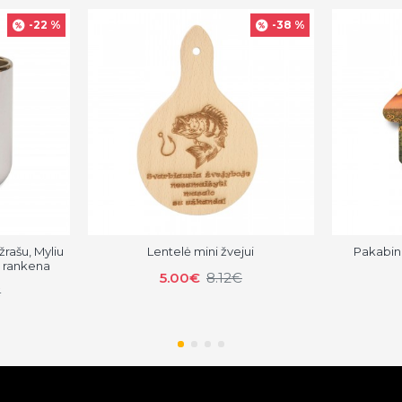
-22 %
-38 %
žrašu, Myliu
Lentelė mini žvejui
Pakabin
e rankena
5.00€
8.12€
€