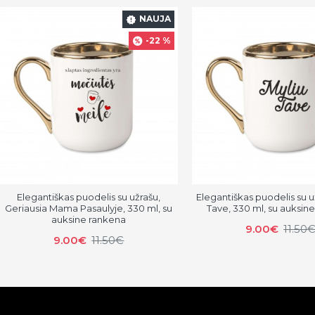
NAUJA
-22 %
Elegantiškas puodelis su užrašu,
Elegantiškas puodelis su u
Geriausia Mama Pasaulyje, 330 ml, su
Tave, 330 ml, su auksin
auksine rankena
9.00€
11.50
9.00€
11.50€