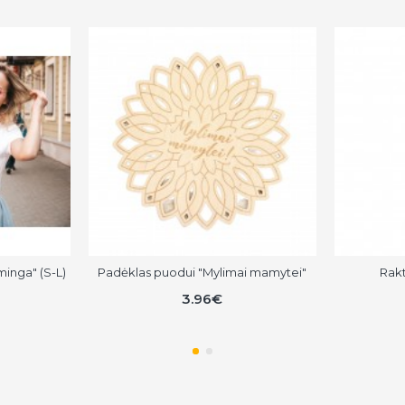
minga" (S-L)
Padėklas puodui "Mylimai mamytei"
Rakt
3.96€