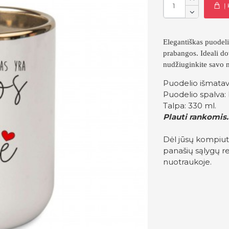
Į
Elegantiškas puodeli
prabangos. Ideali do
nudžiuginkite savo
Puodelio išmatav
Puodelio spalva: 
Talpa: 330 ml.
Plauti rankomis.
Dėl jūsų kompiut
panašių sąlygų re
nuotraukoje.