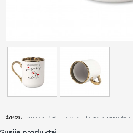
ŽYMOS:
puodelis su užrašu
auksinis
baltas su auksine rankena
Susiję produktai