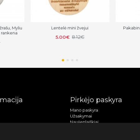
žrašu, Myliu
Lentelė mini žvejui
Pakabin
e rankena
5.00€
8.12€
€
rmacija
Pirkėjo paskyra
Mano paskyra
Užsakymai
Naujienlaiškiai