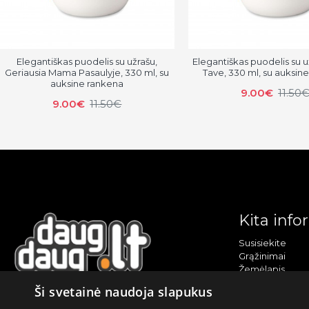
Elegantiškas puodelis su užrašu,
Elegantiškas puodelis su u
Geriausia Mama Pasaulyje, 330 ml, su
Tave, 330 ml, su auksin
auksine rankena
9.00€
11.50
9.00€
11.50€
Kita info
Susisiekite
Grąžinimai
Žemėlapis
Sekite mus
Ši svetainė naudoja slapukus