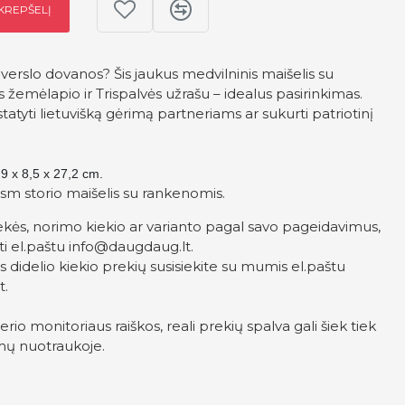
 KREPŠELĮ
 verslo dovanos? Šis jaukus medvilninis maišelis su
os žemėlapio ir Trispalvės užrašu – idealus pasirinkimas.
tatyti lietuvišką gėrimą partneriams ar sukurti patriotinį
,9 x 8,5 x 27,2 cm.
sm storio maišelis su rankenomis.
kės, norimo kiekio ar varianto pagal savo pageidavimus,
ti el.paštu
info@daugdaug.lt
.
didelio kiekio prekių susisiekite su mumis el.paštu
t
.
rio monitoriaus raiškos, reali prekių spalva gali šiek tiek
mų nuotraukoje.