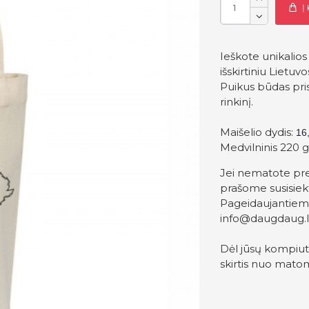
Į
Ieškote unikalios
išskirtiniu Lietuv
Puikus būdas pris
rinkinį.
Maišelio dydis:
16
Medvilninis 220 g
Jei nematote pre
prašome susisiek
Pageidaujantiems 
info@daugdaug.l
Dėl jūsų kompiute
skirtis nuo mato