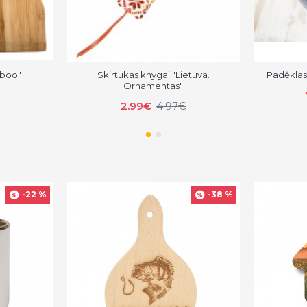
mboo"
Skirtukas knygai "Lietuva.
Padėklas 
Ornamentas"
2.99€
4.97€
-22 %
-38 %