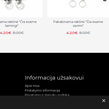
ama raktinė "Čia esame
Pakabinama raktinė "Čia esame
laimingi"
savimi"
4.20€
8.00€
4.20€
8.00€
Informacija užsakovui
Apie mus
Pristatymo informacija
Privatumo ir slapukų politika
×
Sąlygos ir taisyklės