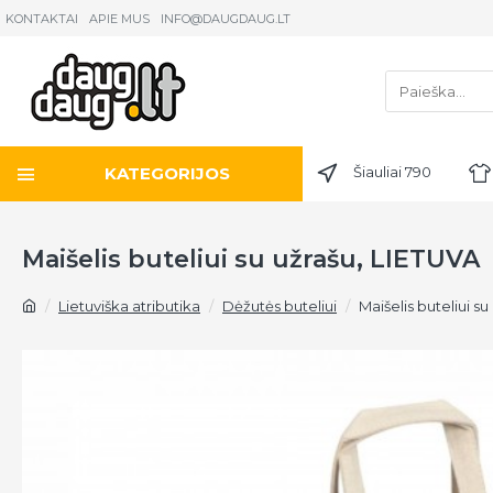
KONTAKTAI
APIE MUS
INFO@DAUGDAUG.LT
KATEGORIJOS
Šiauliai 790
Maišelis buteliui su užrašu, LIETUVA
Lietuviška atributika
Dėžutės buteliui
Maišelis buteliui s