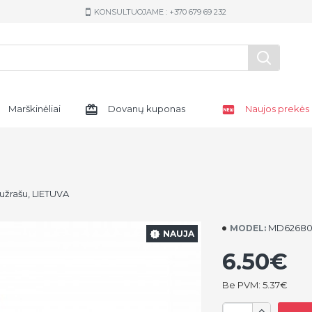
KONSULTUOJAME : +370 679 69 232
Marškinėliai
Dovanų kuponas
Naujos prekės
u užrašu, LIETUVA
MD62680
MODEL:
NAUJA
6.50€
Be PVM: 5.37€