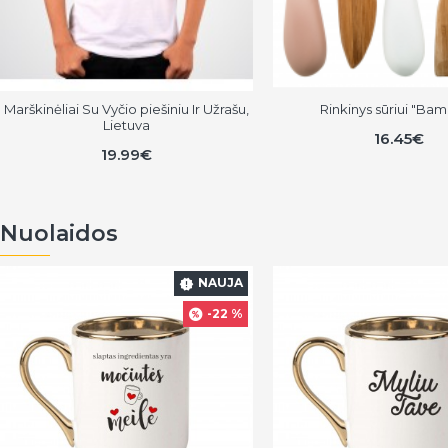
Marškinėliai Su Vyčio piešiniu Ir Užrašu,
Rinkinys sūriui "Ba
Lietuva
16.45€
19.99€
Nuolaidos
NAUJA
-22 %