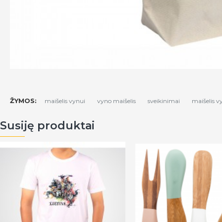
ŽYMOS:
maišelis vynui
vyno maišelis
sveikinimai
maišelis v
Susiję produktai