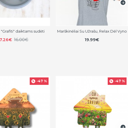
"Grafiti" daiktams sudėti
Marškinėliai Su Užrašu, Relax Dėl Vyno
7.26€
16.00€
19.99€
-47 %
-47 %