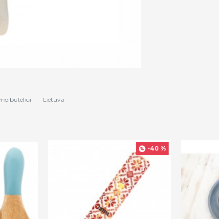
yno buteliui
Lietuva
-40 %