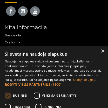
Kita informacija
Susisiekite
Grąžinimai
×
Žemėlapis
Ši svetainė naudoja slapukus
Pirkėjo paskyra
Naudojame slapukus siekdami suasmeninti turinį, skelbimus ir
analizuoti srautą. Taip pat dalijamės informacija apie jūsų
Mano paskyra
naudojimąsi mūsų svetaine su mūsų reklamos ir analizės partneriais,
kurie gali ją sujungti su kita informacija, kurią jiems pateikėte arba
Užsakymai
kurią jie surinko, kai naudojatės jų paslaugomis.
Skaityti daugiau
Naujienlaiškiai
RODYTI VISUS PARTNERIUS
(1900) →
Informacija užsakovui
BŪTINIEJI
VEIKIMĄ GERINANTYS
Apie mus
TIKSLINIAI
FUNKCINIAI