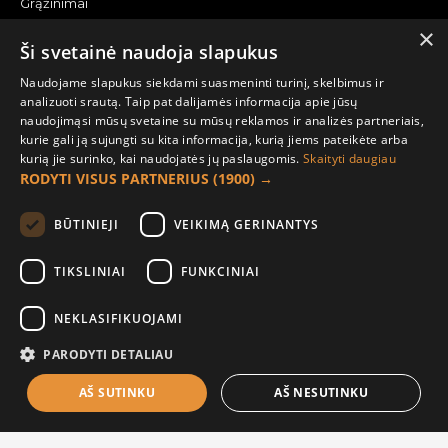
Grąžinimai
×
Žemėlapis
Ši svetainė naudoja slapukus
Pirkėjo paskyra
Naudojame slapukus siekdami suasmeninti turinį, skelbimus ir
analizuoti srautą. Taip pat dalijamės informacija apie jūsų
Mano paskyra
naudojimąsi mūsų svetaine su mūsų reklamos ir analizės partneriais,
kurie gali ją sujungti su kita informacija, kurią jiems pateikėte arba
Užsakymai
kurią jie surinko, kai naudojatės jų paslaugomis.
Skaityti daugiau
Naujienlaiškiai
RODYTI VISUS PARTNERIUS
(1900) →
Informacija užsakovui
BŪTINIEJI
VEIKIMĄ GERINANTYS
Apie mus
TIKSLINIAI
FUNKCINIAI
Pristatymo informacija
NEKLASIFIKUOJAMI
Privatumo ir slapukų politika
Sąlygos ir taisyklės
PARODYTI DETALIAU
AŠ SUTINKU
AŠ NESUTINKU
FILTER PRODUCTS
© 2021 UAB „Raudona paprika“ |
El. parduotuvių nuoma |