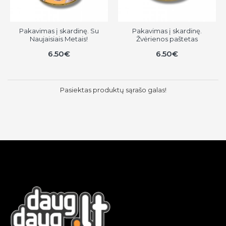
Pakavimas į skardinę. Su
Pakavimas į skardinę.
Naujaisiais Metais!
Žvėrienos paštetas
6.50€
6.50€
Pasiektas produktų sąrašo galas!