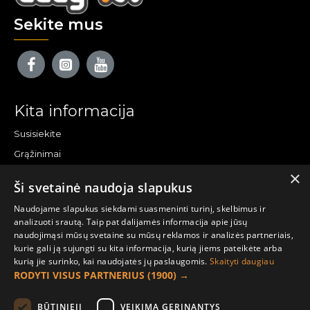
Sekite mus
Kita informacija
Susisiekite
Grąžinimai
×
Žemėlapis
Ši svetainė naudoja slapukus
Pirkėjo paskyra
Naudojame slapukus siekdami suasmeninti turinį, skelbimus ir
analizuoti srautą. Taip pat dalijamės informacija apie jūsų
Mano paskyra
naudojimąsi mūsų svetaine su mūsų reklamos ir analizės partneriais,
kurie gali ją sujungti su kita informacija, kurią jiems pateikėte arba
Užsakymai
kurią jie surinko, kai naudojatės jų paslaugomis.
Skaityti daugiau
Naujienlaiškiai
RODYTI VISUS PARTNERIUS
(1900) →
Informacija užsakovui
BŪTINIEJI
VEIKIMĄ GERINANTYS