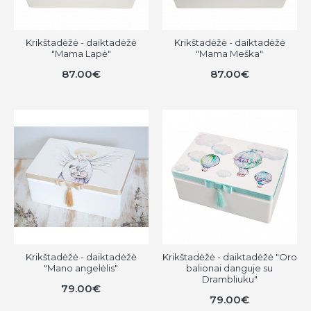
Krikštadėžė - daiktadėžė
Krikštadėžė - daiktadėžė
"Mama Lapė"
"Mama Meška"
87.00€
87.00€
Krikštadėžė - daiktadėžė
Krikštadėžė - daiktadėžė "Oro
"Mano angelėlis"
balionai danguje su
Drambliuku"
79.00€
79.00€