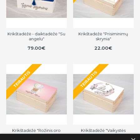
Krikštadėžė - daiktadėžė "Su
Krikštadėžė "Prisiminimų
angelu"
skrynia"
79.00€
22.00€
TEIRAUTIS
TEIRAUTIS
Krikštadėžė "Rožinis oro
Krikštadėžė "Vaikystės
balionas"
prisiminimai"