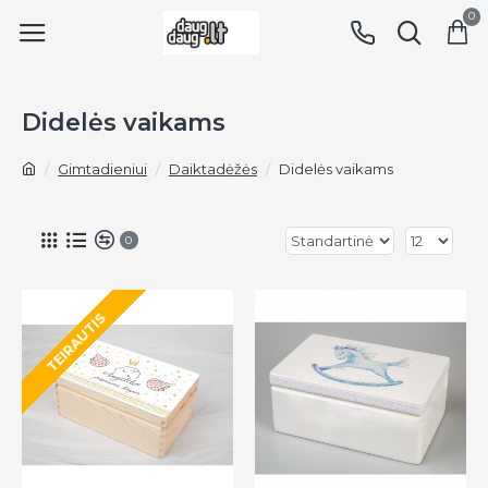
0
Didelės vaikams
Gimtadieniui
Daiktadėžės
Didelės vaikams
0
TEIRAUTIS