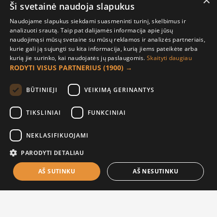
×
Ši svetainė naudoja slapukus
22.00€
22.00€
Naudojame slapukus siekdami suasmeninti turinį, skelbimus ir
analizuoti srautą. Taip pat dalijamės informacija apie jūsų
naudojimąsi mūsų svetaine su mūsų reklamos ir analizės partneriais,
TEIRAUTIS
kurie gali ją sujungti su kita informacija, kurią jiems pateikėte arba
kurią jie surinko, kai naudojatės jų paslaugomis.
Skaityti daugiau
RODYTI VISUS PARTNERIUS
(1900) →
BŪTINIEJI
VEIKIMĄ GERINANTYS
TIKSLINIAI
FUNKCINIAI
Krikštadėžė "Vaikystės
NEKLASIFIKUOJAMI
skryniai"
PARODYTI DETALIAU
22.00€
AŠ SUTINKU
AŠ NESUTINKU
FILTER PRODUCTS
Pasiektas produktų sąrašo galas!