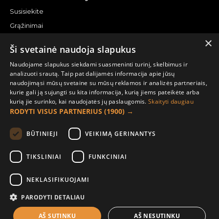
Susisiekite
Grąžinimai
×
Žemėlapis
Ši svetainė naudoja slapukus
Pirkėjo paskyra
Naudojame slapukus siekdami suasmeninti turinį, skelbimus ir
analizuoti srautą. Taip pat dalijamės informacija apie jūsų
Mano paskyra
naudojimąsi mūsų svetaine su mūsų reklamos ir analizės partneriais,
kurie gali ją sujungti su kita informacija, kurią jiems pateikėte arba
Užsakymai
kurią jie surinko, kai naudojatės jų paslaugomis.
Skaityti daugiau
Naujienlaiškiai
RODYTI VISUS PARTNERIUS
(1900) →
Informacija užsakovui
BŪTINIEJI
VEIKIMĄ GERINANTYS
Apie mus
TIKSLINIAI
FUNKCINIAI
Pristatymo informacija
NEKLASIFIKUOJAMI
Privatumo ir slapukų politika
Sąlygos ir taisyklės
PARODYTI DETALIAU
AŠ SUTINKU
AŠ NESUTINKU
FILTER PRODUCTS