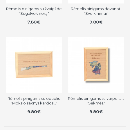
Rėmelis pinigams su žvaigžde
Rėmelis pinigams dovanoti
"Sugalvok norą"
"Sveikinimai"
7.80€
9.80€
Rėmelis pinigams su obuoliu
Rėmelis pinigams su varpeliais
"Mokslo šaknys karčios..."
"Sėkmės."
9.80€
9.80€