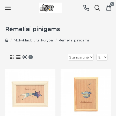
0
Rėmeliai pinigams
Mokyklai, biurui, kūrybai
Rėmeliai pinigams
0