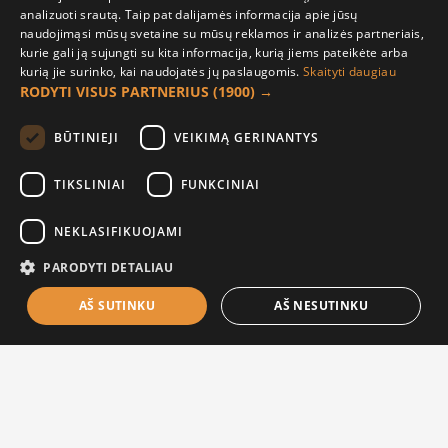
analizuoti srautą. Taip pat dalijamės informacija apie jūsų
naudojimąsi mūsų svetaine su mūsų reklamos ir analizės partneriais,
Pasiektas produktų sąrašo galas!
kurie gali ją sujungti su kita informacija, kurią jiems pateikėte arba
kurią jie surinko, kai naudojatės jų paslaugomis.
Skaityti daugiau
RODYTI VISUS PARTNERIUS
(1900) →
BŪTINIEJI
VEIKIMĄ GERINANTYS
TIKSLINIAI
FUNKCINIAI
NEKLASIFIKUOJAMI
PARODYTI DETALIAU
Sekite mus
AŠ SUTINKU
AŠ NESUTINKU
FILTER PRODUCTS
Kita informacija
Susisiekite