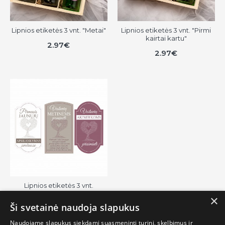
Lipnios etiketės 3 vnt. "Metai"
Lipnios etiketės 3 vnt. "Pirmi
kairtai kartu"
2.97€
2.97€
Lipnios etiketės 3 vnt.
"Įsimintini momentai"
×
Ši svetainė naudoja slapukus
2.97€
Naudojame slapukus siekdami suasmeninti turinį, skelbimus ir