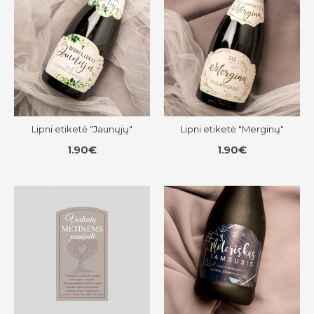
Lipni etiketė "Jaunųjų"
Lipni etiketė "Merginų"
1.90€
1.90€