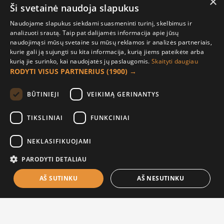
×
36.83€
Ši svetainė naudoja slapukus
36.83€
Naudojame slapukus siekdami suasmeninti turinį, skelbimus ir
analizuoti srautą. Taip pat dalijamės informacija apie jūsų
naudojimąsi mūsų svetaine su mūsų reklamos ir analizės partneriais,
kurie gali ją sujungti su kita informacija, kurią jiems pateikėte arba
kurią jie surinko, kai naudojatės jų paslaugomis.
Skaityti daugiau
RODYTI VISUS PARTNERIUS
(1900) →
BŪTINIEJI
VEIKIMĄ GERINANTYS
TIKSLINIAI
FUNKCINIAI
Albumas dekoravimui
Albumas dekoravimui
NEKLASIFIKUOJAMI
25x22cm BLACK (20)
25x22cm CHAMPAGNE (03)
PARODYTI DETALIAU
36.83€
36.83€
AŠ SUTINKU
AŠ NESUTINKU
FILTER PRODUCTS