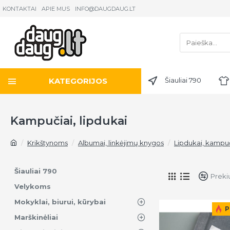
KONTAKTAI
APIE MUS
INFO@DAUGDAUG.LT
KATEGORIJOS
Šiauliai 790
Kampučiai, lipdukai
Krikštynoms
Albumai, linkėjimų knygos
Lipdukai, kampuč
Šiauliai 790
Preki
Velykoms
Mokyklai, biurui, kūrybai
P
Marškinėliai