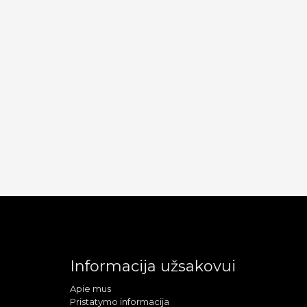
Informacija užsakovui
Apie mus
Pristatymo informacija