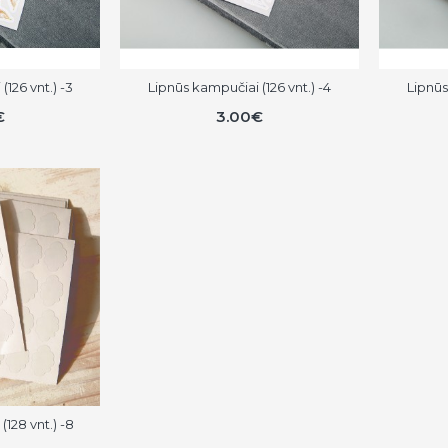
126 vnt.) -3
Lipnūs kampučiai (126 vnt.) -4
Lipnūs
€
3.00€
128 vnt.) -8