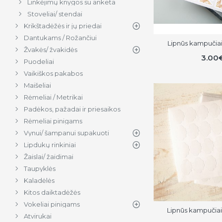
Linkėjimų knygos su anketa
Stoveliai/ stendai
Krikštadėžės ir jų priedai
Dantukams / Rožančiui
Lipnūs kampučiai (
Žvakės/ žvakidės
3.00
Puodeliai
Vaikiškos pakabos
Maišeliai
Rėmeliai / Metrikai
Padėkos, pažadai ir priesaikos
Rėmeliai pinigams
Vynui/ šampanui supakuoti
Lipdukų rinkiniai
Žaislai/ žaidimai
Taupyklės
Kaladėlės
Kitos daiktadėžės
Vokeliai pinigams
Lipnūs kampučiai (
Atvirukai