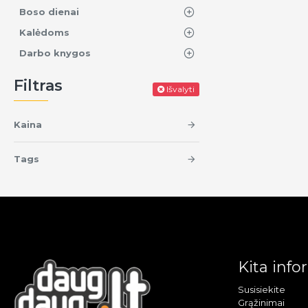
Boso dienai
Kalėdoms
Darbo knygos
Filtras
Išvalyti
Kaina
Tags
Kita info
Susisiekite
Grąžinimai