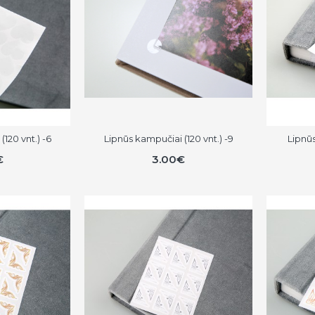
120 vnt.) -6
Lipnūs kampučiai (120 vnt.) -9
Lipnūs
€
3.00€