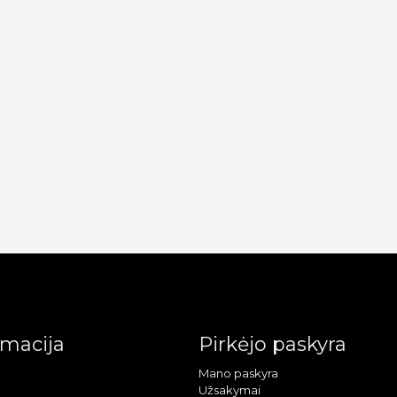
rmacija
Pirkėjo paskyra
Mano paskyra
Užsakymai