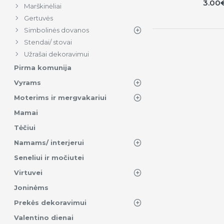
3.00
Marškinėliai
Gertuvės
Simbolinės dovanos
Stendai/ stovai
Užrašai dekoravimui
Pirma komunija
Vyrams
Moterims ir mergvakariui
Mamai
Tėčiui
Namams/ interjerui
Seneliui ir močiutei
Virtuvei
Joninėms
Prekės dekoravimui
Valentino dienai