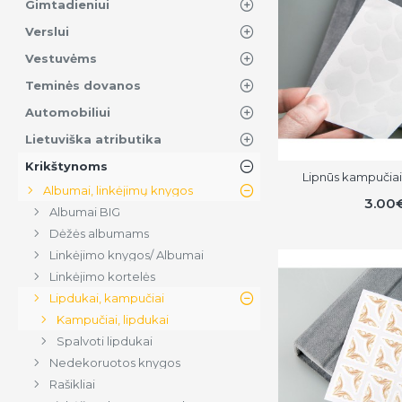
Gimtadieniui
Verslui
Vestuvėms
Teminės dovanos
Automobiliui
Lietuviška atributika
Krikštynoms
Lipnūs kampučiai (
Albumai, linkėjimų knygos
3.00
Albumai BIG
Dėžės albumams
Linkėjimo knygos/ Albumai
Linkėjimo kortelės
Lipdukai, kampučiai
Kampučiai, lipdukai
Spalvoti lipdukai
Nedekoruotos knygos
Rašikliai