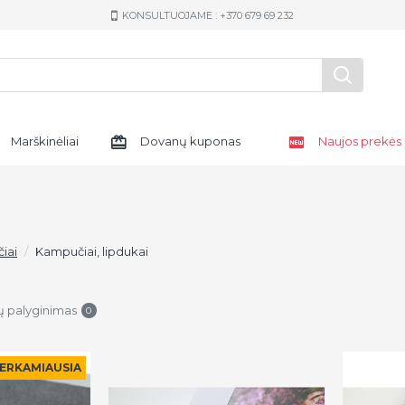
KONSULTUOJAME : +370 679 69 232
Marškinėliai
Dovanų kuponas
Naujos prekės
iai
Kampučiai, lipdukai
ų palyginimas
0
ERKAMIAUSIA