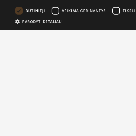
BŪTINIEJI
VEIKIMĄ GERINANTYS
TIKSLI
PARODYTI DETALIAU
4 cm medinė r
0.27
Kita info
Susisiekite
Grąžinimai
Žemėlapis
Sekite mus