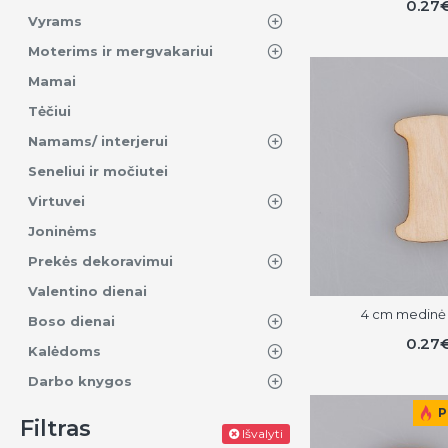
0.27
Vyrams
Moterims ir mergvakariui
Mamai
Tėčiui
Namams/ interjerui
Seneliui ir močiutei
Virtuvei
Joninėms
Prekės dekoravimui
Valentino dienai
4 cm medinė r
Boso dienai
0.27
Kalėdoms
Darbo knygos
P
Filtras
Išvalyti