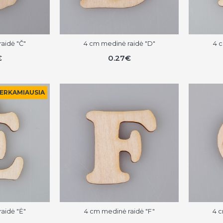
aidė "Č"
4 cm medinė raidė "D"
4 c
€
0.27€
ERKAMIAUSIA
aidė "Ė"
4 cm medinė raidė "F"
4 c