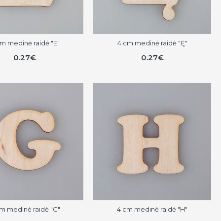
m medinė raidė "E"
4 cm medinė raidė "Ę"
0.27€
0.27€
m medinė raidė "G"
4 cm medinė raidė "H"