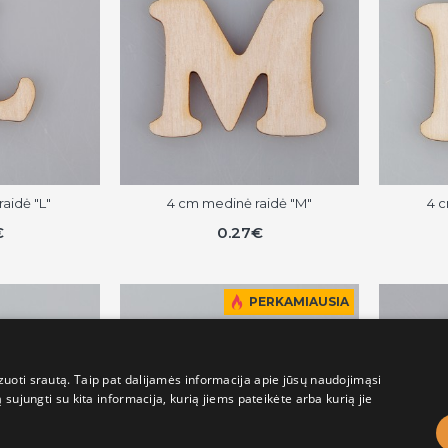
aidė "L"
4 cm medinė raidė "M"
4 c
€
0.27€
PERKAMIAUSIA
uoti srautą. Taip pat dalijamės informacija apie jūsų naudojimąsi
sujungti su kita informacija, kurią jiems pateikėte arba kurią jie