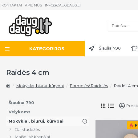
KONTAKTAI
APIE MUS
INFO@DAUGDAUG.LT
KATEGORIJOS
Šiauliai 790
Raidės 4 cm
Mokyklai, biurui, kūrybai
Formelės/ Raidelės
Raidės 4 cm
Šiauliai 790
Preki
Velykoms
Mokyklai, biurui, kūrybai
P
Daiktadėžės
Maišeliai/ Krepšiai