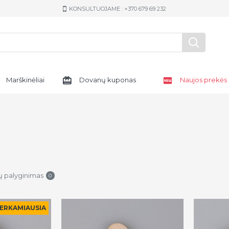
KONSULTUOJAME : +370 679 69 232
Marškinėliai
Dovanų kuponas
Naujos prekės
ų palyginimas
0
ERKAMIAUSIA