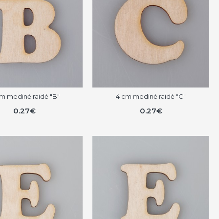
m medinė raidė "B"
4 cm medinė raidė "C"
0.27€
0.27€