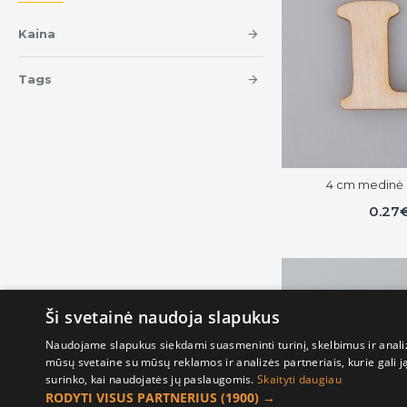
Kaina
Tags
4 cm medinė r
0.27
Ši svetainė naudoja slapukus
Naudojame slapukus siekdami suasmeninti turinį, skelbimus ir analiz
mūsų svetaine su mūsų reklamos ir analizės partneriais, kurie gali ją 
surinko, kai naudojatės jų paslaugomis.
Skaityti daugiau
RODYTI VISUS PARTNERIUS
(1900) →