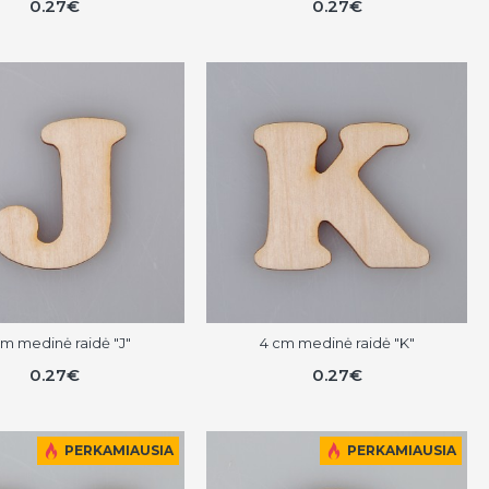
0.27€
0.27€
cm medinė raidė "J"
4 cm medinė raidė "K"
0.27€
0.27€
PERKAMIAUSIA
PERKAMIAUSIA