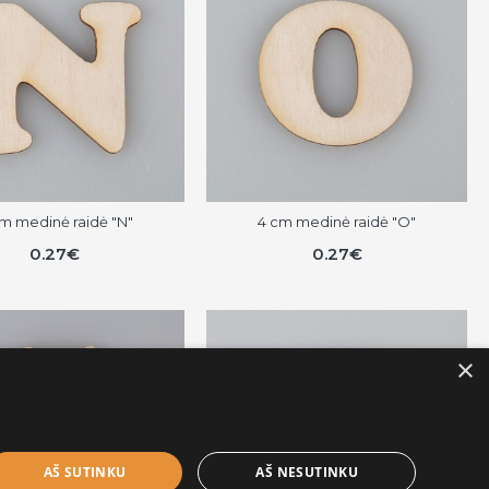
m medinė raidė "N"
4 cm medinė raidė "O"
0.27€
0.27€
×
AŠ SUTINKU
AŠ NESUTINKU