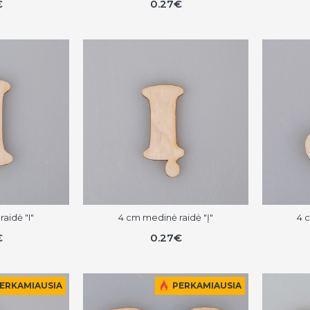
€
0.27€
aidė "I"
4 cm medinė raidė "Į"
4 
€
0.27€
ERKAMIAUSIA
PERKAMIAUSIA