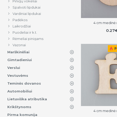
Pinigų vokeliai
Spalvoti lipdukai
Vardiniai lipdukai
Padėkos
4 cm medinė r
Laikrodžiai
0.27
Puodeliai ir k.t.
Rėmeliai pinigams
Vazonai
P
Marškinėliai
Gimtadieniui
Verslui
Vestuvėms
Teminės dovanos
Automobiliui
Lietuviška atributika
Krikštynoms
4 cm medinė r
Pirma komunija