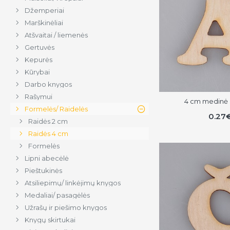
Džemperiai
Marškinėliai
Atšvaitai / liemenės
Gertuvės
Kepurės
Kūrybai
Darbo knygos
Rašymui
4 cm medinė r
Formelės/ Raidelės
0.27
Raidės 2 cm
Raidės 4 cm
Formelės
Lipni abecėlė
Pieštukinės
Atsiliepimų/ linkėjimų knygos
Medaliai/ pasagėlės
Užrašų ir piešimo knygos
Knygų skirtukai