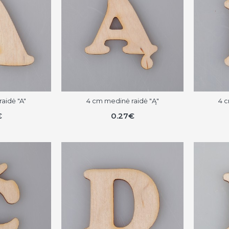
aidė "A"
4 cm medinė raidė "Ą"
4 c
€
0.27€