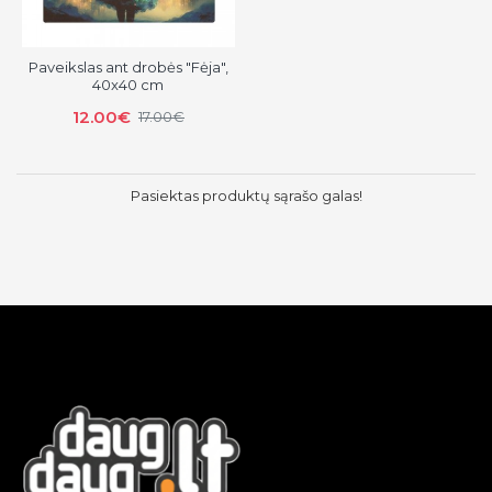
Paveikslas ant drobės "Fėja",
40x40 cm
12.00€
17.00€
Pasiektas produktų sąrašo galas!