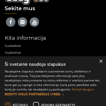
Sekite mus
Kita informacija
Susisiekite
Grąžinimai
×
Žemėlapis
Ši svetainė naudoja slapukus
Pirkėjo paskyra
Naudojame slapukus siekdami suasmeninti turinį, skelbimus ir
analizuoti srautą. Taip pat dalijamės informacija apie jūsų
Mano paskyra
naudojimąsi mūsų svetaine su mūsų reklamos ir analizės partneriais,
kurie gali ją sujungti su kita informacija, kurią jiems pateikėte arba
Užsakymai
kurią jie surinko, kai naudojatės jų paslaugomis.
Skaityti daugiau
Naujienlaiškiai
RODYTI VISUS PARTNERIUS
(1900) →
Informacija užsakovui
BŪTINIEJI
VEIKIMĄ GERINANTYS