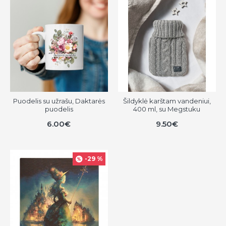
Puodelis su užrašu, Daktarės
Šildyklė karštam vandeniui,
puodelis
400 ml, su Megstuku
6.00€
9.50€
-29 %