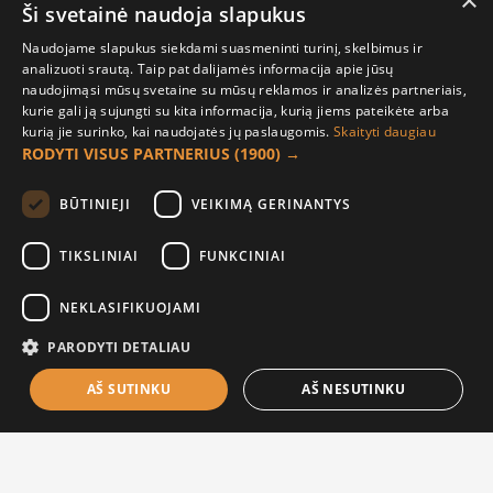
×
užrašu, Grožio Dienų
meistrei", Red
Ši svetainė naudoja slapukus
Kalendorius, Nr. 30
6.00€
Naudojame slapukus siekdami suasmeninti turinį, skelbimus ir
14.99€
analizuoti srautą. Taip pat dalijamės informacija apie jūsų
naudojimąsi mūsų svetaine su mūsų reklamos ir analizės partneriais,
kurie gali ją sujungti su kita informacija, kurią jiems pateikėte arba
kurią jie surinko, kai naudojatės jų paslaugomis.
Skaityti daugiau
RODYTI VISUS PARTNERIUS
(1900) →
BŪTINIEJI
VEIKIMĄ GERINANTYS
TIKSLINIAI
FUNKCINIAI
NEKLASIFIKUOJAMI
Puodelis "Pačiai geriausiai
Puodelis "Pedikiūro meistrės
PARODYTI DETALIAU
kirpėjai"
puodelis"
AŠ SUTINKU
AŠ NESUTINKU
6.00€
6.00€
FILTER PRODUCTS