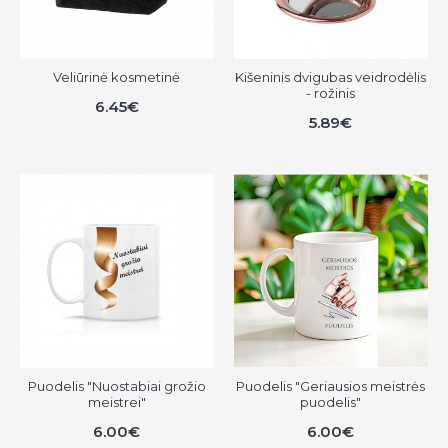
Veliūrinė kosmetinė
Kišeninis dvigubas veidrodėlis
- rožinis
6.45€
5.89€
Puodelis "Nuostabiai grožio
Puodelis "Geriausios meistrės
meistrei"
puodelis"
6.00€
6.00€