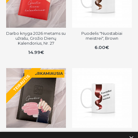
Darbo knyga 2026 metams su
Puodelis "Nuostabiai
užrašu, Grožio Dienų
meistrei", Brown
Kalendorius, Nr. 27
6.00€
14.99€
PERKAMIAUSIA
TEIRAUTIS
Darbo knyga 2026metams su
Puodelis "Nuostabiai