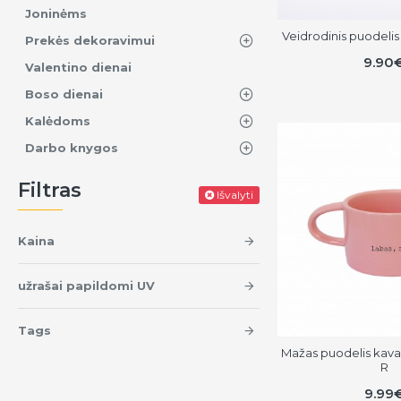
Joninėms
Veidrodinis puodelis 
Prekės dekoravimui
9.90
Valentino dienai
Boso dienai
Kalėdoms
Darbo knygos
Filtras
Išvalyti
Kaina
užrašai papildomi UV
Tags
Mažas puodelis kavai
R
9.99