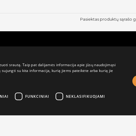
Pasiektas produktų sąrašo g
rmacija
Pirkėjo paskyra
uoti srautą. Taip pat dalijamės informacija apie jūsų naudojimąsi
sujungti su kita informacija, kurią jiems pateikėte arba kurią jie
Mano paskyra
Užsakymai
Naujienlaiškiai
NIAI
FUNKCINIAI
NEKLASIFIKUOJAMI