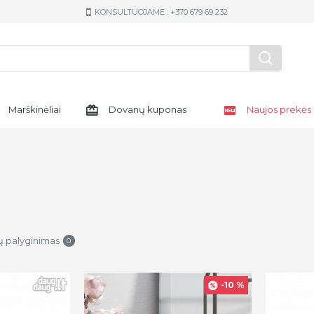
KONSULTUOJAME : +370 679 69 232
Marškinėliai
Dovanų kuponas
Naujos prekės
ų palyginimas
0
-10 %