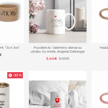
t. "Jo ir Jos"
Puodelis šv. Valentino dienai su
Mažas
užrašu, Su meile, Angelai Debesyje
€
5.40€
6.00€
-22 %