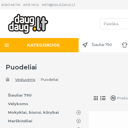
KONTAKTAI
APIE MUS
INFO@DAUGDAUG.LT
KATEGORIJOS
Šiauliai 790
Puodeliai
Vestuvėms
Puodeliai
Šiauliai 790
Preki
Velykoms
Mokyklai, biurui, kūrybai
Marškinėliai