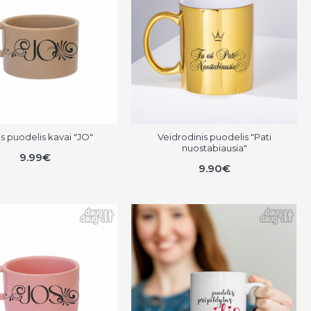
 puodelis kavai "JO"
Veidrodinis puodelis "Pati
nuostabiausia"
9.99€
9.90€