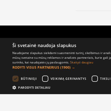
Ši svetainė naudoja slapukus
Kita info
Naudojame slapukus siekdami suasmeninti turinį, skelbimus ir analiz
mūsų svetaine su mūsų reklamos ir analizės partneriais, kurie gali ją 
Susisiekite
surinko, kai naudojatės jų paslaugomis.
Skaityti daugiau
Grąžinimai
RODYTI VISUS PARTNERIUS
(1900) →
Žemėlapis
Sekite mus
BŪTINIEJI
VEIKIMĄ GERINANTYS
TIKSLI
PARODYTI DETALIAU