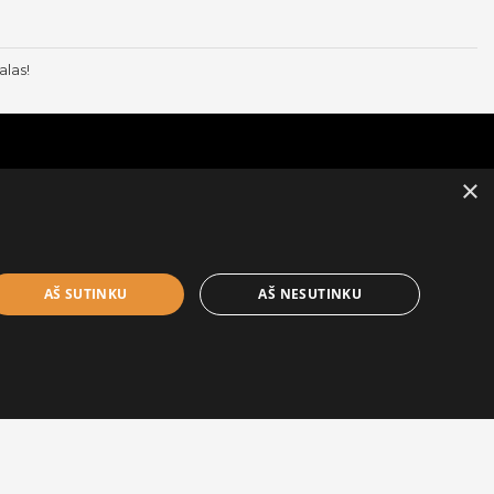
alas!
×
Informacija užsakovui
Apie mus
Pristatymo informacija
AŠ SUTINKU
AŠ NESUTINKU
Privatumo ir slapukų politika
Sąlygos ir taisyklės