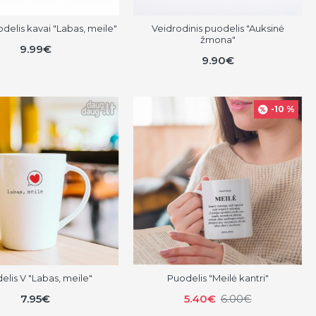
delis kavai "Labas, meile"
Veidrodinis puodelis "Auksinė
žmona"
9.99€
9.90€
-10 %
elis V "Labas, meile"
Puodelis "Meilė kantri"
7.95€
5.40€
6.00€