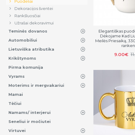
Puodeliai
Dekoracijos šventei
Rankšluosčiai
Užrašai dekoravimui
Elegantiškas puode
Teminės dovanos
Dėkojame Kad Liu
Automobiliui
Meilės Priesaiką, 33
ranke
Lietuviška atributika
9.00€
1
Krikštynoms
Pirma komunija
Vyrams
Moterims ir mergvakariui
Mamai
Tėčiui
Namams/ interjerui
Seneliui ir močiutei
Virtuvei