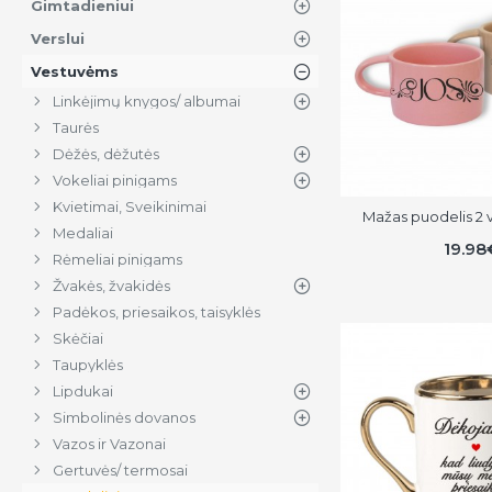
Gimtadieniui
Verslui
Vestuvėms
Linkėjimų knygos/ albumai
Taurės
Dėžės, dėžutės
Vokeliai pinigams
Kvietimai, Sveikinimai
Mažas puodelis 2 vn
Medaliai
19.98
Rėmeliai pinigams
Žvakės, žvakidės
Padėkos, priesaikos, taisyklės
Skėčiai
Taupyklės
Lipdukai
Simbolinės dovanos
Vazos ir Vazonai
Gertuvės/ termosai