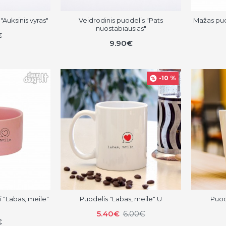
"Auksinis vyras"
Veidrodinis puodelis "Pats
Mažas puo
nuostabiausias"
€
9.90€
-10 %
 "Labas, meile"
Puodelis "Labas, meile" U
Puod
5.40€
6.00€
€