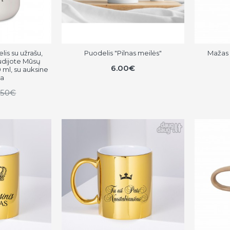
lis su užrašu,
Puodelis "Pilnas meilės"
Mažas 
dijote Mūsų
6.00€
0 ml, su auksine
na
1.50€