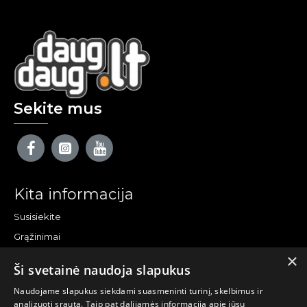
Sekite mus
Kita informacija
Susisiekite
Grąžinimai
×
Žemėlapis
Ši svetainė naudoja slapukus
Pirkėjo paskyra
Naudojame slapukus siekdami suasmeninti turinį, skelbimus ir
analizuoti srautą. Taip pat dalijamės informacija apie jūsų