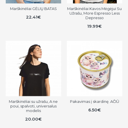
Marškinėliai GĖLIŲ BATAS
Marškinėliai Kavos Mėgėjui Su
Užrašu, More Espresso Less
22.41€
Depresso
19.99€
Marškinėliai su užrašu, A ne
Pakavimas į skardinę. AČIŪ
poui, spalvoti, universalus
6.50€
modelis
20.00€