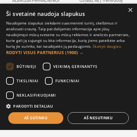
ALERGIJA PIRMADIENIUI
Užrašu, Aš Į Treniruotę
Šiandien Sportas
×
26.00€
Ši svetainė naudoja slapukus
19.99€
Naudojame slapukus siekdami suasmeninti turinį, skelbimus ir
analizuoti srautą. Taip pat dalijamės informacija apie jūsų
naudojimąsi mūsų svetaine su mūsų reklamos ir analizės partneriais,
kurie gali ją sujungti su kita informacija, kurią jiems pateikėte arba
kurią jie surinko, kai naudojatės jų paslaugomis.
Skaityti daugiau
RODYTI VISUS PARTNERIUS
(1900) →
BŪTINIEJI
VEIKIMĄ GERINANTYS
TIKSLINIAI
FUNKCINIAI
Marškinėliai su vyno taure ir
Marškinėliai "Žiūrėk į akis"
NEKLASIFIKUOJAMI
užrašu, Tik Geriau Ir Geriau
19.99€
PARODYTI DETALIAU
19.99€
AŠ SUTINKU
AŠ NESUTINKU
FILTER PRODUCTS