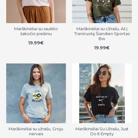
Marškinėliai su saulėto
Marškinėliai su Užrašu, Aš Į
šakočio piešiniu
Treniruotę Šiandien Sportas
Bw
19.99€
19.99€
Marškinėliai su užrašu, Groju
Marškinėliai Su Užrašu, Just
nervais
Do It Empty