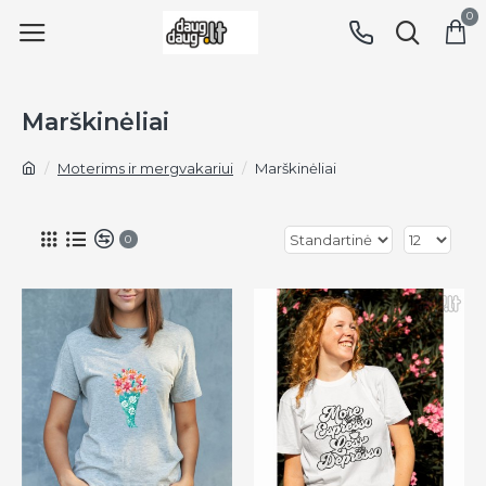
0
Marškinėliai
Moterims ir mergvakariui
Marškinėliai
0