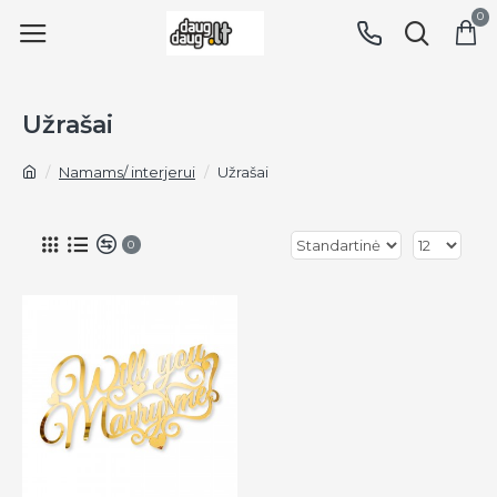
0
Užrašai
Namams/ interjerui
Užrašai
0