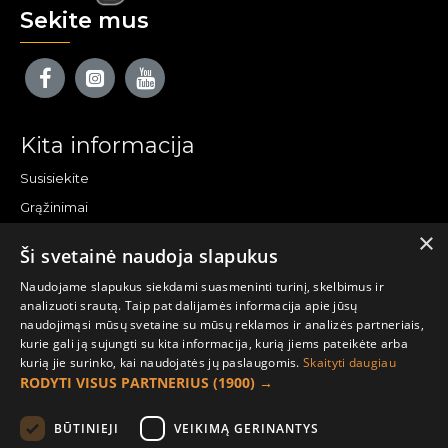
Sekite mus
Kita informacija
Susisiekite
Grąžinimai
×
Žemėlapis
Ši svetainė naudoja slapukus
Pirkėjo paskyra
Naudojame slapukus siekdami suasmeninti turinį, skelbimus ir
analizuoti srautą. Taip pat dalijamės informacija apie jūsų
Mano paskyra
naudojimąsi mūsų svetaine su mūsų reklamos ir analizės partneriais,
kurie gali ją sujungti su kita informacija, kurią jiems pateikėte arba
Užsakymai
kurią jie surinko, kai naudojatės jų paslaugomis.
Skaityti daugiau
Naujienlaiškiai
RODYTI VISUS PARTNERIUS
(1900) →
Informacija užsakovui
BŪTINIEJI
VEIKIMĄ GERINANTYS