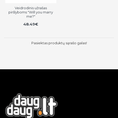
Veidrodinis užrašas
piršlyboms "Will you marry
me?"
48.49€
Pasiektas produktų sąrašo galas!