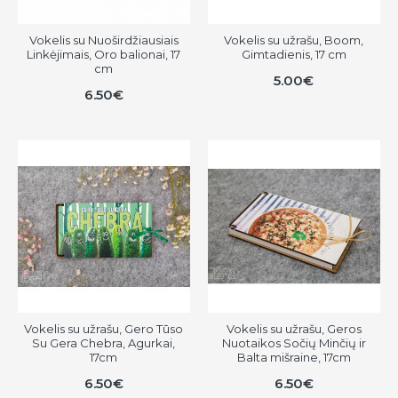
Vokelis su Nuoširdžiausiais
Vokelis su užrašu, Boom,
Linkėjimais, Oro balionai, 17
Gimtadienis, 17 cm
cm
5.00€
6.50€
Vokelis su užrašu, Gero Tūso
Vokelis su užrašu, Geros
Su Gera Chebra, Agurkai,
Nuotaikos Sočių Minčių ir
17cm
Balta mišraine, 17cm
6.50€
6.50€