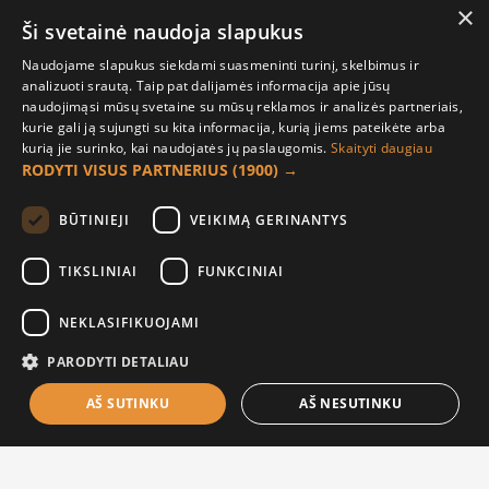
Daugiau Lengvumo Ir Šviesos,
Angelai, Mėlynas, 17 cm
×
17 cm, Sparnai
Ši svetainė naudoja slapukus
6.50€
5.00€
Naudojame slapukus siekdami suasmeninti turinį, skelbimus ir
analizuoti srautą. Taip pat dalijamės informacija apie jūsų
naudojimąsi mūsų svetaine su mūsų reklamos ir analizės partneriais,
kurie gali ją sujungti su kita informacija, kurią jiems pateikėte arba
kurią jie surinko, kai naudojatės jų paslaugomis.
Skaityti daugiau
RODYTI VISUS PARTNERIUS
(1900) →
BŪTINIEJI
VEIKIMĄ GERINANTYS
TIKSLINIAI
FUNKCINIAI
NEKLASIFIKUOJAMI
Vokelis su užrašu, Lengvumo ir
Vokelis su užrašu, Nuoširdūs
Ežiuko piešiniu, 17 cm
Sveikinimai ir Fėja, 17 cm
PARODYTI DETALIAU
6.50€
6.50€
AŠ SUTINKU
AŠ NESUTINKU
FILTER PRODUCTS