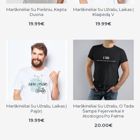
Marškinėliai Su Piešiniu, Kepta
Marškinėliai Su Užrašu, Laikas Į
Duona
Klaipėdą V
19.99€
19.99€
Marškinėliai Su Užrašu, Laikas Į
Marškinėliai Su Užrašu, O Tada
Pajūrį
Šampė Fejerverkai Ir
Atostogos Po Palme
19.99€
20.00€