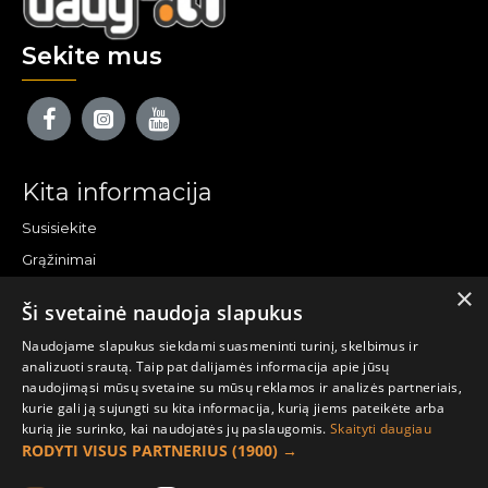
Sekite mus
Kita informacija
Susisiekite
Grąžinimai
×
Žemėlapis
Ši svetainė naudoja slapukus
Pirkėjo paskyra
Naudojame slapukus siekdami suasmeninti turinį, skelbimus ir
analizuoti srautą. Taip pat dalijamės informacija apie jūsų
Mano paskyra
naudojimąsi mūsų svetaine su mūsų reklamos ir analizės partneriais,
kurie gali ją sujungti su kita informacija, kurią jiems pateikėte arba
Užsakymai
kurią jie surinko, kai naudojatės jų paslaugomis.
Skaityti daugiau
Naujienlaiškiai
RODYTI VISUS PARTNERIUS
(1900) →