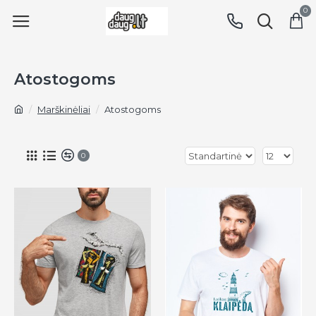
0
Atostogoms
Marškinėliai
Atostogoms
0